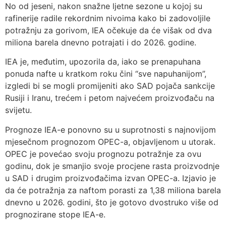
No od jeseni, nakon snažne ljetne sezone u kojoj su
rafinerije radile rekordnim nivoima kako bi zadovoljile
potražnju za gorivom, IEA očekuje da će višak od dva
miliona barela dnevno potrajati i do 2026. godine.
IEA je, međutim, upozorila da, iako se prenapuhana
ponuda nafte u kratkom roku čini “sve napuhanijom”,
izgledi bi se mogli promijeniti ako SAD pojača sankcije
Rusiji i Iranu, trećem i petom najvećem proizvođaču na
svijetu.
Prognoze IEA-e ponovno su u suprotnosti s najnovijom
mjesečnom prognozom OPEC-a, objavljenom u utorak.
OPEC je povećao svoju prognozu potražnje za ovu
godinu, dok je smanjio svoje procjene rasta proizvodnje
u SAD i drugim proizvođačima izvan OPEC-a. Izjavio je
da će potražnja za naftom porasti za 1,38 miliona barela
dnevno u 2026. godini, što je gotovo dvostruko više od
prognozirane stope IEA-e.