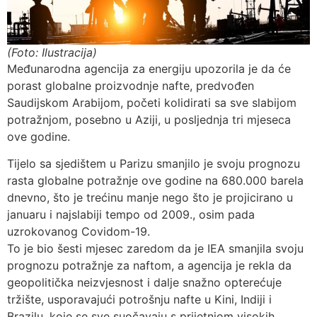
(Foto: Ilustracija)
Međunarodna agencija za energiju upozorila je da će
porast globalne proizvodnje nafte, predvođen
Saudijskom Arabijom, početi kolidirati sa sve slabijom
potražnjom, posebno u Aziji, u posljednja tri mjeseca
ove godine.
Tijelo sa sjedištem u Parizu smanjilo je svoju prognozu
rasta globalne potražnje ove godine na 680.000 barela
dnevno, što je trećinu manje nego što je projicirano u
januaru i najslabiji tempo od 2009., osim pada
uzrokovanog Covidom-19.
To je bio šesti mjesec zaredom da je IEA smanjila svoju
prognozu potražnje za naftom, a agencija je rekla da
geopolitička neizvjesnost i dalje snažno opterećuje
tržište, usporavajući potrošnju nafte u Kini, Indiji i
Brazilu, koje se sve suočavaju s prijetnjom visokih