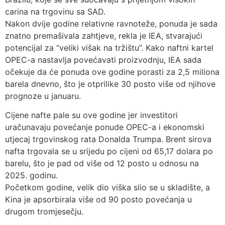
carina na trgovinu sa SAD.
Nakon dvije godine relativne ravnoteže, ponuda je sada
znatno premašivala zahtjeve, rekla je IEA, stvarajući
potencijal za “veliki višak na tržištu”. Kako naftni kartel
OPEC-a nastavlja povećavati proizvodnju, IEA sada
očekuje da će ponuda ove godine porasti za 2,5 miliona
barela dnevno, što je otprilike 30 posto više od njihove
prognoze u januaru.
Cijene nafte pale su ove godine jer investitori
uračunavaju povećanje ponude OPEC-a i ekonomski
utjecaj trgovinskog rata Donalda Trumpa. Brent sirova
nafta trgovala se u srijedu po cijeni od 65,17 dolara po
barelu, što je pad od više od 12 posto u odnosu na
2025. godinu.
Početkom godine, velik dio viška slio se u skladište, a
Kina je apsorbirala više od 90 posto povećanja u
drugom tromjesečju.