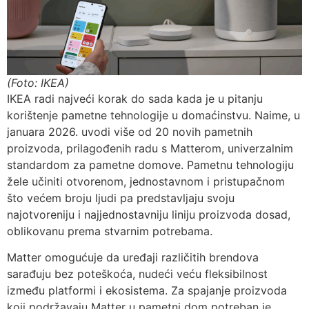
(Foto: IKEA)
IKEA radi najveći korak do sada kada je u pitanju
korištenje pametne tehnologije u domaćinstvu. Naime, u
januara 2026. uvodi više od 20 novih pametnih
proizvoda, prilagođenih radu s Matterom, univerzalnim
standardom za pametne domove. Pametnu tehnologiju
žele učiniti otvorenom, jednostavnom i pristupačnom
što većem broju ljudi pa predstavljaju svoju
najotvoreniju i najjednostavniju liniju proizvoda dosad,
oblikovanu prema stvarnim potrebama.
Matter omogućuje da uređaji različitih brendova
sarađuju bez poteškoća, nudeći veću fleksibilnost
između platformi i ekosistema. Za spajanje proizvoda
koji podržavaju Matter u pametni dom potreban je