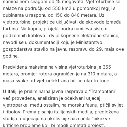
nominalnom snagom od 15 megavata. Vjetroturbine se
nalaze na području od 550 km2 u pomorskoj regiji s
dubinama u rasponu od 150 do 840 metara. Uz
vjetroturbine, projekt će uključivati dalekovode između
turbina. Na kopnu, projekt podrazumijeva sistem
podzemnih kablova i dvije kopnene električne stanice,
navodi se u dokumentaciji koju je Ministarstvo
gospodarstva stavilo na javnu raspravu do 29. maja ove
godine.
Predviđena maksimalna visina vjetroturbina je 355
metara, promjer rotora ograničen je na 310 metara, a
masa svake od vjetroelektrana bit će oko tri tone.
U Italiji je preliminarna javna rasprava o “Tramontani”
već provedena, analiziran je očekivani utjecaj
vjetroparka, među ostalim, na morsku faunu, ptičji svijet
i ribolov. Prema pisanju italijanskih medija, predložena
studija o utjecaju na okoliš nije naznačila “nikakve
kritične probleme koji bi mogli ometati projekt”.