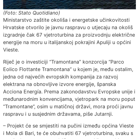
(Foto: Stato Quotidiano)
Ministarstvo zaštite okoliša i energetske učinkovitosti
Hrvatske otvorilo je javnu raspravu o utjecaju na okoliš
izgradnje čak 67 vjetroturbina za proizvodnju električne
energije na moru u italijanskoj pokrajini Apuliji u općini
Vieste.
Riječ je o investiciji “Tramontana” konzorcija “Parco
Eolico Flottante Tramontana” u kojem je, među ostalim,
jedna od najvećih evropskih kompanija za razvoj
elektrana na obnovljive izvore energije, španska
Acciona Energía. Prema zakonodavstvu Evropske unije i
međunarodnim konvencijama, vjetropark na moru poput
“Tramontane”, osim u matičnoj državi, mora proći javnu
raspravu i u susjednim državama, piše Jutarnji.
– Projekt će se smjestiti na pučini između općina Vieste
i Mola di Bari, te će obuhvatiti 67 vjetroturbina, svaku s