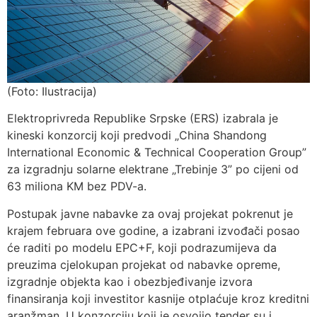
(Foto: Ilustracija)
Elektroprivreda Republike Srpske (ERS) izabrala je
kineski konzorcij koji predvodi „China Shandong
International Economic & Technical Cooperation Group”
za izgradnju solarne elektrane „Trebinje 3” po cijeni od
63 miliona KM bez PDV-a.
Postupak javne nabavke za ovaj projekat pokrenut je
krajem februara ove godine, a izabrani izvođači posao
će raditi po modelu EPC+F, koji podrazumijeva da
preuzima cjelokupan projekat od nabavke opreme,
izgradnje objekta kao i obezbjeđivanje izvora
finansiranja koji investitor kasnije otplaćuje kroz kreditni
aranžman. U konzorciju koji je osvojio tender su i