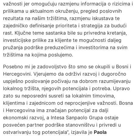
važnosti jer omogućuju razmjenu informacija o rizicima i
prilikama u aktualnom okruženju, pregled poslovnih
rezultata na našim tržištima, razmjenu iskustava te
zajedničko definisanje prioriteta i strategija za budući
rast. Ključne teme sastanka bile su privredna kretanja,
investicijske prilike za klijente te mogućnosti daljeg
pružanja podrške preduzećima i investitorima na svim
tržištima na kojima poslujemo.
Posebno mi je zadovoljstvo što smo se okupili u Bosni i
Hercegovini. Vjerujemo da održivi razvoj i dugoročno
uspješno poslovanje počivaju na dobrom razumijevanju
lokalnog tržišta, njegovih potencijala i potreba. Upravo
zato su neposredni susreti sa lokalnim timovima,
klijentima i zajednicom od neprocjenjive važnosti. Bosna
i Hercegovina ima značajan potencijal za dalji
ekonomski razvoj, a Intesa Sanpaolo Grupa ostaje
posvećen partner podrške stanovništvu i privredi u
ostvarivanju tog potencijala“, izjavila je
Paola