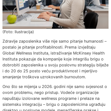
(Foto: Ilustracija)
Zdravlje zaposlenika više nije samo pitanje humanosti –
postalo je pitanje profitabilnosti. Prema izvještaju
Global Wellness Instituta, istraživanje McKinsey Health
Instituta pokazuje da kompanije koje integrišu brigu o
dobrobiti zaposlenika u svoju poslovnu strategiju bilježe
i do 20 do 25 posto veću produktivnost i mjerljivo
smanjenje troškova uzrokovanih burnoutom.
Ono što se mijenja u 2026. godini nije samo svjesnost o
ovom problemu, nego pristup. Vodeće organizacije
napuštaju izolovane wellness programe i prelaze na
sistemsku integraciju – brigu o zaposlenicima ugrađuju
direktno u poslovne modele, menadžerske prakse i