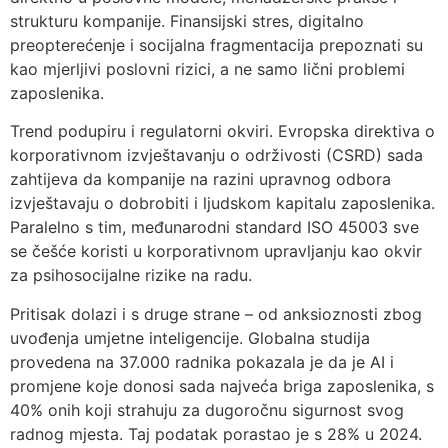
strukturu kompanije. Finansijski stres, digitalno
preopterećenje i socijalna fragmentacija prepoznati su
kao mjerljivi poslovni rizici, a ne samo lični problemi
zaposlenika.
Trend podupiru i regulatorni okviri. Evropska direktiva o
korporativnom izvještavanju o održivosti (CSRD) sada
zahtijeva da kompanije na razini upravnog odbora
izvještavaju o dobrobiti i ljudskom kapitalu zaposlenika.
Paralelno s tim, međunarodni standard ISO 45003 sve
se češće koristi u korporativnom upravljanju kao okvir
za psihosocijalne rizike na radu.
Pritisak dolazi i s druge strane – od anksioznosti zbog
uvođenja umjetne inteligencije. Globalna studija
provedena na 37.000 radnika pokazala je da je AI i
promjene koje donosi sada najveća briga zaposlenika, s
40% onih koji strahuju za dugoročnu sigurnost svog
radnog mjesta. Taj podatak porastao je s 28% u 2024.