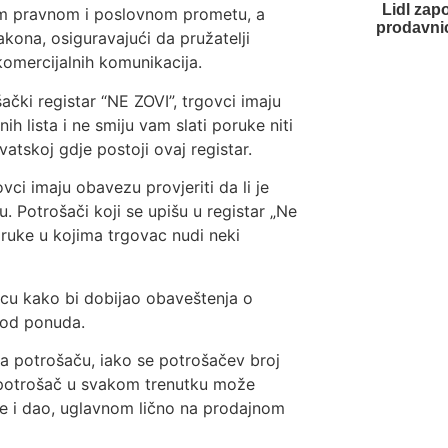
Lidl zapo
kom pravnom i poslovnom prometu, a
prodavnic
akona, osiguravajući da pružatelji
komercijalnih komunikacija.
ački registar “NE ZOVI”, trgovci imaju
nih lista i ne smiju vam slati poruke niti
atskoj gdje postoji ovaj registar.
vci imaju obavezu provjeriti da li je
. Potrošači koji se upišu u registar „Ne
oruke u kojima trgovac nudi neki
vcu kako bi dobijao obaveštenja o
 od ponuda.
aća potrošaču, iako se potrošačev broj
i, potrošač u svakom trenutku može
je i dao, uglavnom lično na prodajnom