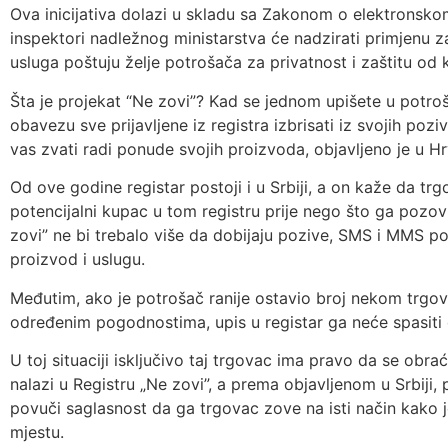
Ova inicijativa dolazi u skladu sa Zakonom o elektrons
inspektori nadležnog ministarstva će nadzirati primjenu z
usluga poštuju želje potrošača za privatnost i zaštitu od 
Šta je projekat “Ne zovi”? Kad se jednom upišete u potroš
obavezu sve prijavljene iz registra izbrisati iz svojih poziv
vas zvati radi ponude svojih proizvoda, objavljeno je u Hrv
Od ove godine registar postoji i u Srbiji, a on kaže da trgo
potencijalni kupac u tom registru prije nego što ga pozovu
zovi” ne bi trebalo više da dobijaju pozive, SMS i MMS p
proizvod i uslugu.
Međutim, ako je potrošač ranije ostavio broj nekom trgo
određenim pogodnostima, upis u registar ga neće spasiti
U toj situaciji isključivo taj trgovac ima pravo da se obr
nalazi u Registru „Ne zovi”, a prema objavljenom u Srbij
povuči saglasnost da ga trgovac zove na isti način kako 
mjestu.