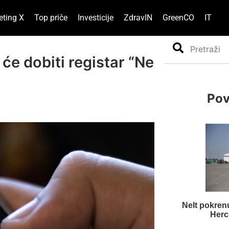
eting X
Top priče
Investicije
ZdravIN
GreenCO
IT
Search
će dobiti registar “Ne
Pov
Nelt pokren
Herc