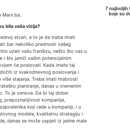
7 najboljih
koje su d
a Marx.ba.
u bila vaša vizija?
noj stvari, a to je da treba imati
mati bar nekoliko prednosti vašeg
io uzeti vašu franšizu, nešto što vas u
i što jamči vašim potencijalnim
 kojem će poslovati. Kada imate taj
jedočiti iz svakodnevnog poslovanja i
više stajanja. Treba imati hrabrosti
trateško planiranje, danas u vremenim
ko. To je osnova. Da bi taj dobar
g, prepoznatljivost kompanije,
zaposlenika koji rade u kompaniji, i u
ovnog modela, kvalitetnu strategiju i
ude, danas se može uspjeti iz jedne male