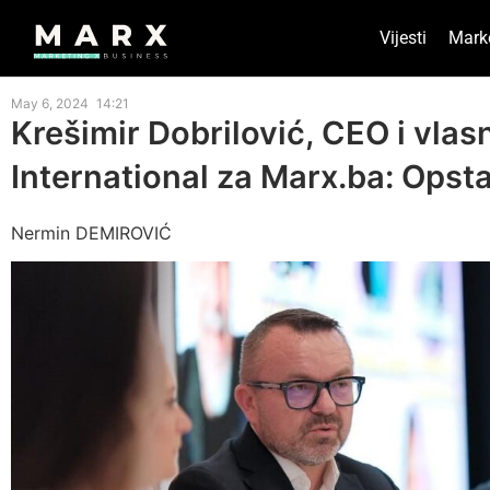
Vijesti
Mark
May 6, 2024
14:21
Krešimir Dobrilović, CEO i vla
International za Marx.ba: Opst
Nermin DEMIROVIĆ