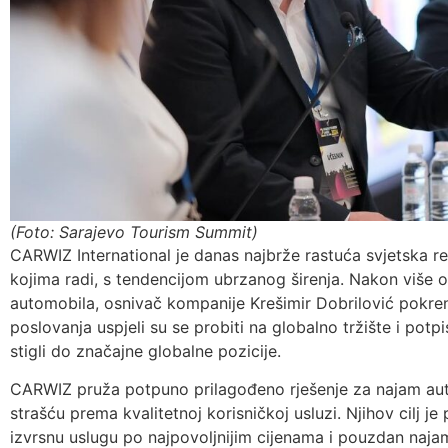
(Foto: Sarajevo Tourism Summit)
CARWIZ International je danas najbrže rastuća svjetska re
kojima radi, s tendencijom ubrzanog širenja. Nakon više o
automobila, osnivač kompanije Krešimir Dobrilović pokren
poslovanja uspjeli su se probiti na globalno tržište i potp
stigli do značajne globalne pozicije.
CARWIZ pruža potpuno prilagođeno rješenje za najam aut
strašću prema kvalitetnoj korisničkoj usluzi. Njihov cilj je
izvrsnu uslugu po najpovoljnijim cijenama i pouzdan najam