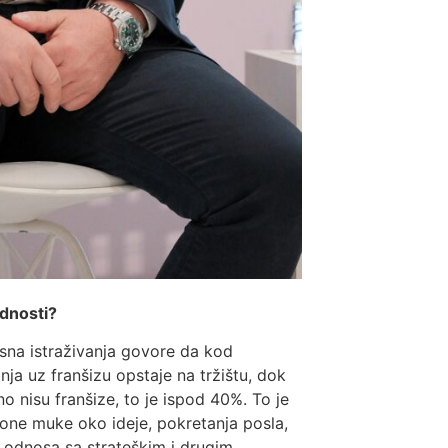
ednosti?
sna istraživanja govore da kod
ja uz franšizu opstaje na tržištu, dok
o nisu franšize, to je ispod 40%. To je
e one muke oko ideje, pokretanja posla,
a odnosa sa strateškim i drugim