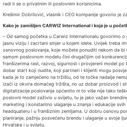
radi li se o privatnim ili poslovnim korisnicima.
Krešimir Dobrilović, vlasnik i CEO kompanije govorio je z
Kako je zamišljen CARWIZ International i koja je u početk
– Od samog početka u Carwiz Internationalu govorimo o jed
jasnu viziju i zacrtani smjer u kojem idete. Uvijek treba i
osnovnog poslovanja, koje možete ponuditi nekom da bi ht
samom poslovnom modelu čini drugačijim od konkurencije 
franšizerima rast, razvoj, sigurnost i provjereni model po
dobar start koji nudite, koji partneri i klijenti mogu posv
kada je to zamjećeno na tržištu, od te točke nadalje nema 
izaći iz okvira domaćeg tržišta, no uz dobar proizvod i s
digitalizacije poslovanja općenito ni to više nije tako teš
poslovni model zaživio u svijetu, tu je jako važan brendin
marketing i konstantno ulaganje u znanja i edukacije svih 
headquateru i u franšiznim zemljama. U dobru osnovu posl
planiranje, pažnju posvećenu brendu i ulaganje u svoje lj
Hrvatske i u svijetu.