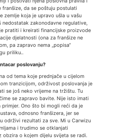
ji i poštivati njena poslovna pravila i
 franšize, da se poštuju postulati
e zemlje koja je upravo ušla u vašu
još nedostatak zakonodavne regulative,
pratiti i kreirati financijske proizvode
cije djelatnosti (ona za franšize ne
D-om, pa zapravo nema „popisa“
u priliku..
entacar poslovanju?
na od tema koje prednjače u cijelom
nom tranzicijom, održivost poslovanja je
i se još neko vrijeme na tržištu. Tu
ime se zapravo bavite. Nije isto imati
a primjer. Ono što bi mogli reći da je
ustava, odnosno franšizera, jer se
 održivi rezultati za sve. Mi u Carwizu
jama i trudimo se otklanjati
 obzira o kojem dijelu svijeta se radi.