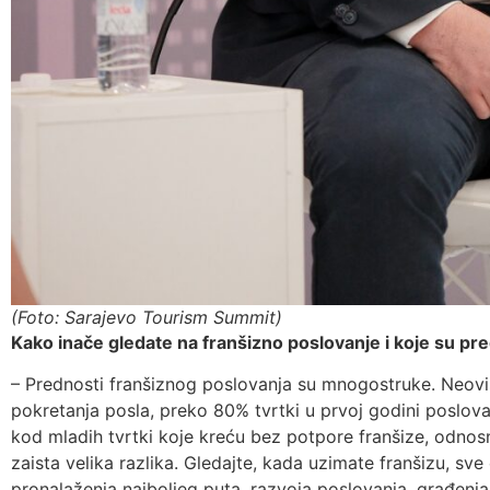
(Foto: Sarajevo Tourism Summit)
Kako inače gledate na franšizno poslovanje i koje su pr
– Prednosti franšiznog poslovanja su mnogostruke. Neovi
pokretanja posla, preko 80% tvrtki u prvoj godini poslovan
kod mladih tvrtki koje kreću bez potpore franšize, odnosn
zaista velika razlika. Gledajte, kada uzimate franšizu, sv
pronalaženja najboljeg puta, razvoja poslovanja, građenj