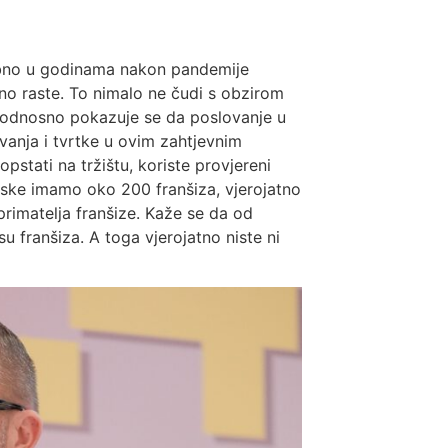
sebno u godinama nakon pandemije
zano raste. To nimalo ne čudi s obzirom
h, odnosno pokazuje se da poslovanje u
vanja i tvrtke u ovim zahtjevnim
pstati na tržištu, koriste provjereni
atske imamo oko 200 franšiza, vjerojatno
 primatelja franšize. Kaže se da od
 franšiza. A toga vjerojatno niste ni