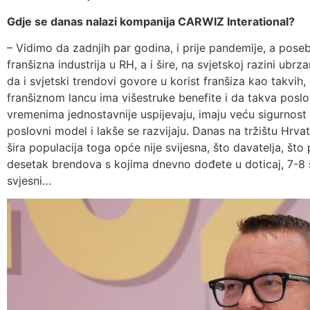
Gdje se danas nalazi kompanija CARWIZ Interational?
– Vidimo da zadnjih par godina, i prije pandemije, a po
franšizna industrija u RH, a i šire, na svjetskoj razini ubr
da i svjetski trendovi govore u korist franšiza kao takvi
franšiznom lancu ima višestruke benefite i da takva poslo
vremenima jednostavnije uspijevaju, imaju veću sigurnost o
poslovni model i lakše se razvijaju. Danas na tržištu Hrv
šira populacija toga opće nije svijesna, što davatelja, što
desetak brendova s kojima dnevno dođete u doticaj, 7-8 su
svjesni…