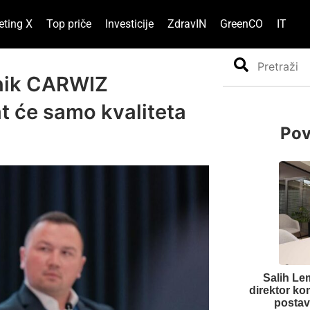
eting X
Top priče
Investicije
ZdravIN
GreenCO
IT
Search
snik CARWIZ
at će samo kvaliteta
Pov
Salih Le
direktor ko
postavl