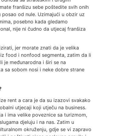
mate franšizu sebe poštedite svih onih
 posao od nule. Uzimajući u obzir uz
enima, posebno kada gledamo
al, nije ni čudno da utjecaj franšiza
irati, jer morate znati da je velika
a iz food i nonfood segmenta, zatim da li
li je međunarodna i širi se na
aka sa sobom nosi i neke dobre strane
?
ze rent a cara je da su izazovi svakako
balni utjecaji koji utječu na business.
nja i ima velike poveznice sa turizmom,
lugama djeluju i na nas. Zatim u
ulturalnom okruženju, gdje se vi zapravo