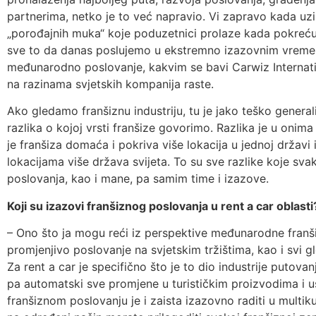
partnerima, netko je to već napravio. Vi zapravo kada uzi
„porođajnih muka“ koje poduzetnici prolaze kada pokreću
sve to da danas poslujemo u ekstremno izazovnim vrem
međunarodno poslovanje, kakvim se bavi Carwiz Internation
na razinama svjetskih kompanija raste.
Ako gledamo franšiznu industriju, tu je jako teško generaliz
razlika o kojoj vrsti franšize govorimo. Razlika je u onim
je franšiza domaća i pokriva više lokacija u jednoj državi i
lokacijama više država svijeta. To su sve razlike koje sv
poslovanja, kao i mane, pa samim time i izazove.
Koji su izazovi franšiznog poslovanja u rent a car oblasti
– Ono što ja mogu reći iz perspektive međunarodne franši
promjenjivo poslovanje na svjetskim tržištima, kao i svi glo
Za rent a car je specifično što je to dio industrije putova
pa automatski sve promjene u turističkim proizvodima i us
franšiznom poslovanju je i zaista izazovno raditi u multik