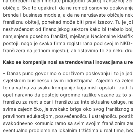
na određeni način morate prilagoditi svakoj franšiznoj zeml
običaje. Sve to upakirati da ne remeti osnovno poslovanje
brenda i business modela, a da ne narušavate običaje nek
franšiznu obitelj, ponekad može biti pravi izazov. Tu je 
neshvaćenost od financijskog sektora kako bi trebalo bolje 
namjenjene posebno franšizi, mješanje Nacionalne klasifika
postoji, nego je svaka firma registrirana pod svojim NK
franšizera na jednom mjestu), ali ostavimo to za neku drug
Kako se kompanija nosi sa trendovima i inovacijama u r
– Danas puno govorimo o održivom poslovanju i to je jed
svjetskom businessu i svim industrijama. Zajedno sa zele
tema važna za svaku kompanije koja misli opstati i zadržat
opet naravno da postoje ogromne razlike vezane uz to s č
franšizu za rent a car i franšizu za intelektualne usluge, n
svima zajedničko, je svakako briga oko svog franšiznog s
pravilnom edukacijom, posvećenošću i ustrajnošću postižu
svakodnevno komuniciramo sa svim svojim franšiznim zeml
eventualne probleme na lokalnim tržištima u real time, bez