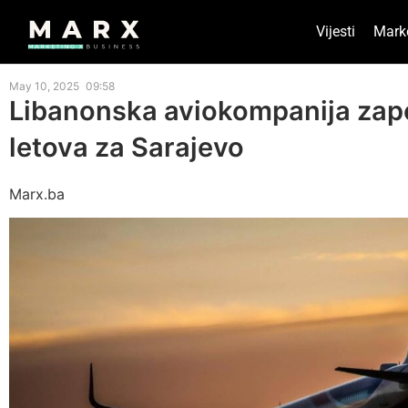
Vijesti
Mark
May 10, 2025
09:58
Libanonska aviokompanija zapo
letova za Sarajevo
Marx.ba