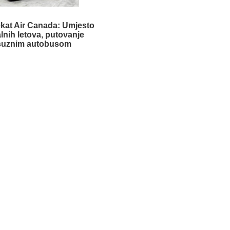
jekat Air Canada: Umjesto
lnih letova, putovanje
suznim autobusom