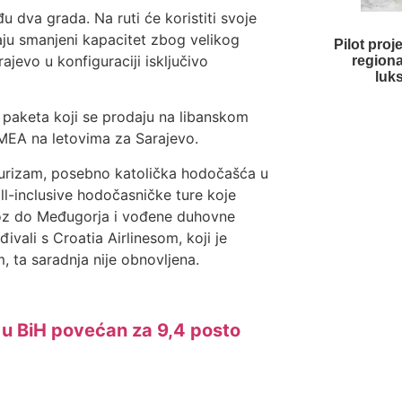
u dva grada. Na ruti će koristiti svoje
ju smanjeni kapacitet zbog velikog
Pilot pro
ajevo u konfiguraciji isključivo
regiona
luk
 paketa koji se prodaju na libanskom
a MEA na letovima za Sarajevo.
 turizam, posebno katolička hodočašća u
ll-inclusive hodočasničke ture koje
jevoz do Međugorja i vođene duhovne
vali s Croatia Airlinesom, koji je
 ta saradnja nije obnovljena.
a u BiH povećan za 9,4 posto