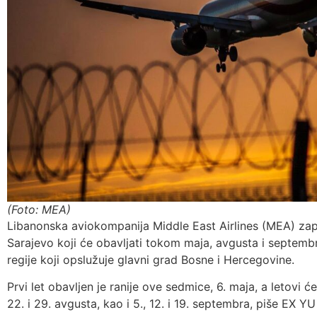
(Foto: MEA)
Libanonska aviokompanija Middle East Airlines (MEA) zapo
Sarajevo koji će obavljati tokom maja, avgusta i septembra
regije koji opslužuje glavni grad Bosne i Hercegovine.
Prvi let obavljen je ranije ove sedmice, 6. maja, a letovi će b
22. i 29. avgusta, kao i 5., 12. i 19. septembra, piše EX YU