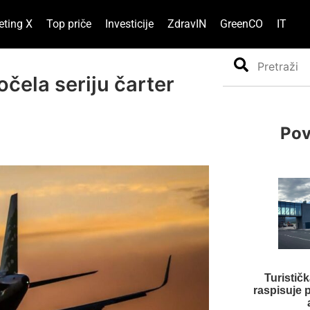
eting X
Top priče
Investicije
ZdravIN
GreenCO
IT
Search
čela seriju čarter
Pov
Turistič
raspisuje 