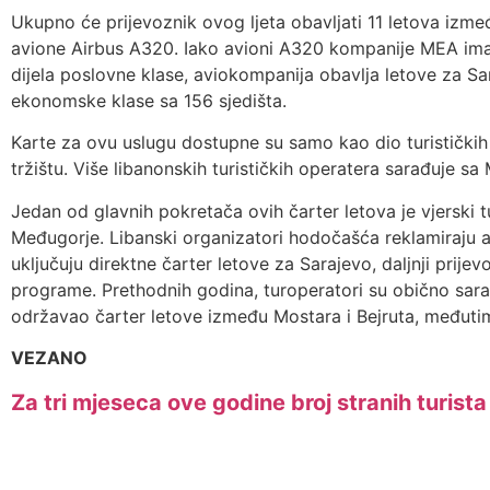
Ukupno će prijevoznik ovog ljeta obavljati 11 letova izmeđ
avione Airbus A320. Iako avioni A320 kompanije MEA ima
dijela poslovne klase, aviokompanija obavlja letove za Sar
ekonomske klase sa 156 sjedišta.
Karte za ovu uslugu dostupne su samo kao dio turističkih
tržištu. Više libanonskih turističkih operatera sarađuje s
Jedan od glavnih pokretača ovih čarter letova je vjerski
Međugorje. Libanski organizatori hodočašća reklamiraju a
uključuju direktne čarter letove za Sarajevo, daljnji pri
programe. Prethodnih godina, turoperatori su obično sarađi
održavao čarter letove između Mostara i Bejruta, međutim,
VEZANO
Za tri mjeseca ove godine broj stranih turist