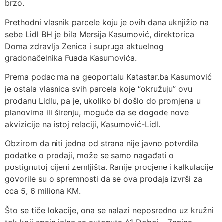
brzo.
Prethodni vlasnik parcele koju je ovih dana uknjižio na
sebe Lidl BH je bila Mersija Kasumović, direktorica
Doma zdravlja Zenica i supruga aktuelnog
gradonačelnika Fuada Kasumovića.
Prema podacima na geoportalu Katastar.ba Kasumović
je ostala vlasnica svih parcela koje “okružuju” ovu
prodanu Lidlu, pa je, ukoliko bi došlo do promjena u
planovima ili širenju, moguće da se dogode nove
akvizicije na istoj relaciji, Kasumović-Lidl.
Obzirom da niti jedna od strana nije javno potvrdila
podatke o prodaji, može se samo nagađati o
postignutoj cijeni zemljišta. Ranije procjene i kalkulacije
govorile su o spremnosti da se ova prodaja izvrši za
cca 5, 6 miliona KM.
Što se tiče lokacije, ona se nalazi neposredno uz kružni
tok koji spaja izlaz sa autoputa A1 Doboj – Zenica –