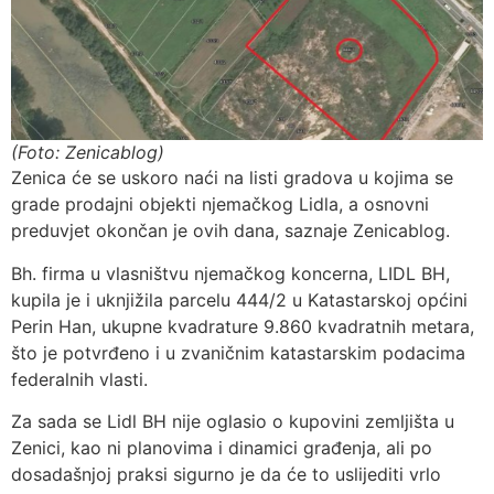
(Foto: Zenicablog)
Zenica će se uskoro naći na listi gradova u kojima se
grade prodajni objekti njemačkog Lidla, a osnovni
preduvjet okončan je ovih dana, saznaje Zenicablog.
Bh. firma u vlasništvu njemačkog koncerna, LIDL BH,
kupila je i uknjižila parcelu 444/2 u Katastarskoj općini
Perin Han, ukupne kvadrature 9.860 kvadratnih metara,
što je potvrđeno i u zvaničnim katastarskim podacima
federalnih vlasti.
Za sada se Lidl BH nije oglasio o kupovini zemljišta u
Zenici, kao ni planovima i dinamici građenja, ali po
dosadašnjoj praksi sigurno je da će to uslijediti vrlo