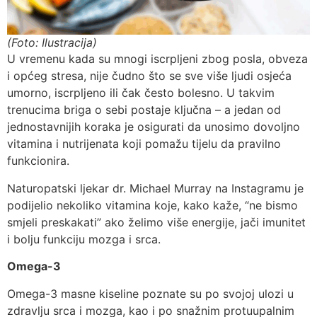
(Foto: Ilustracija)
U vremenu kada su mnogi iscrpljeni zbog posla, obveza
i općeg stresa, nije čudno što se sve više ljudi osjeća
umorno, iscrpljeno ili čak često bolesno. U takvim
trenucima briga o sebi postaje ključna – a jedan od
jednostavnijih koraka je osigurati da unosimo dovoljno
vitamina i nutrijenata koji pomažu tijelu da pravilno
funkcionira.
Naturopatski ljekar dr. Michael Murray na Instagramu je
podijelio nekoliko vitamina koje, kako kaže, “ne bismo
smjeli preskakati” ako želimo više energije, jači imunitet
i bolju funkciju mozga i srca.
Omega-3
Omega-3 masne kiseline poznate su po svojoj ulozi u
zdravlju srca i mozga, kao i po snažnim protuupalnim