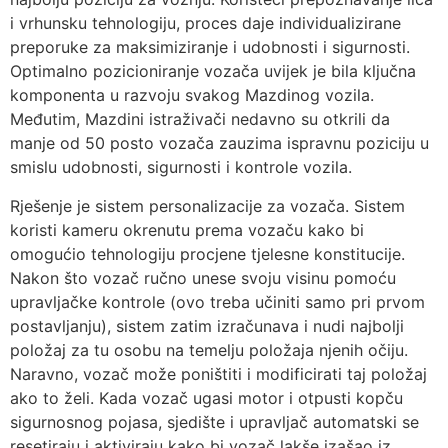
i vrhunsku tehnologiju, proces daje individualizirane
preporuke za maksimiziranje i udobnosti i sigurnosti.
Optimalno pozicioniranje vozača uvijek je bila ključna
komponenta u razvoju svakog Mazdinog vozila.
Međutim, Mazdini istraživači nedavno su otkrili da
manje od 50 posto vozača zauzima ispravnu poziciju u
smislu udobnosti, sigurnosti i kontrole vozila.
Rješenje je sistem personalizacije za vozača. Sistem
koristi kameru okrenutu prema vozaču kako bi
omogućio tehnologiju procjene tjelesne konstitucije.
Nakon što vozač ručno unese svoju visinu pomoću
upravljačke kontrole (ovo treba učiniti samo pri prvom
postavljanju), sistem zatim izračunava i nudi najbolji
položaj za tu osobu na temelju položaja njenih očiju.
Naravno, vozač može poništiti i modificirati taj položaj
ako to želi. Kada vozač ugasi motor i otpusti kopču
sigurnosnog pojasa, sjedište i upravljač automatski se
resetiraju i aktiviraju kako bi vozač lakše izašao iz