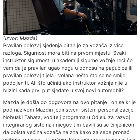
(Izvor: Mazda)
Pravilan položaj sjedenja bitan je za vozača iz više
razloga. Sigurnost mora biti na prvom mjestu. Svaki
instruktor sigurnosti u akademiji sigurne vožnje reći će
vam da je pravilan ugao nogu u odnosu na papučice ili
pravilan položaj tijela i volana nešto što se ne smije
podcijeniti. Ali što učiniti ako instruktor vožnje nije u
blizini kada prvi put sjedate u svoj novi automobil?
Mazda je došla do odgovora na ovo pitanje i on se krije
pod nazivom Mazdin jedinstveni sistem personalizacije.
Nobuaki Tabata, voditelj programa u Odjelu za razvoj
integriranog sistema i njegov tim bavili su se činjenicom
da doista većina vozača ne zna kako za sebe pronaći
najbolju poziciju za vožnju. Koristeći prepoznavanje lica