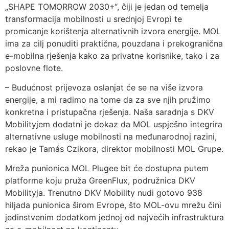
„SHAPE TOMORROW 2030+“, čiji je jedan od temelja
transformacija mobilnosti u srednjoj Evropi te
promicanje korištenja alternativnih izvora energije. MOL
ima za cilj ponuditi praktična, pouzdana i prekogranična
e-mobilna rješenja kako za privatne korisnike, tako i za
poslovne flote.
– Budućnost prijevoza oslanjat će se na više izvora
energije, a mi radimo na tome da za sve njih pružimo
konkretna i pristupačna rješenja. Naša saradnja s DKV
Mobilityjem dodatni je dokaz da MOL uspješno integrira
alternativne usluge mobilnosti na međunarodnoj razini,
rekao je Tamás Czikora, direktor mobilnosti MOL Grupe.
Mreža punionica MOL Plugee bit će dostupna putem
platforme koju pruža GreenFlux, podružnica DKV
Mobilityja. Trenutno DKV Mobility nudi gotovo 938
hiljada punionica širom Evrope, što MOL-ovu mrežu čini
jedinstvenim dodatkom jednoj od najvećih infrastruktura