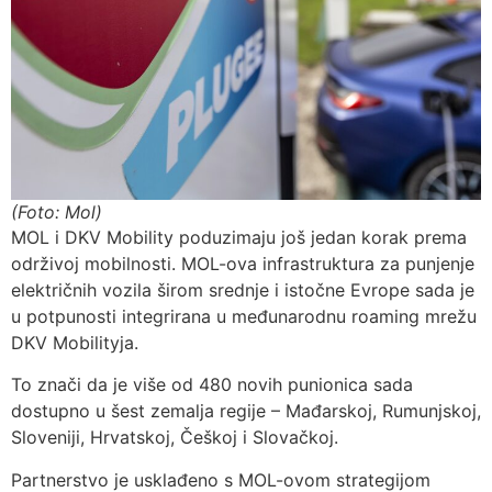
(Foto: Mol)
MOL i DKV Mobility poduzimaju još jedan korak prema
održivoj mobilnosti. MOL-ova infrastruktura za punjenje
električnih vozila širom srednje i istočne Evrope sada je
u potpunosti integrirana u međunarodnu roaming mrežu
DKV Mobilityja.
To znači da je više od 480 novih punionica sada
dostupno u šest zemalja regije – Mađarskoj, Rumunjskoj,
Sloveniji, Hrvatskoj, Češkoj i Slovačkoj.
Partnerstvo je usklađeno s MOL-ovom strategijom