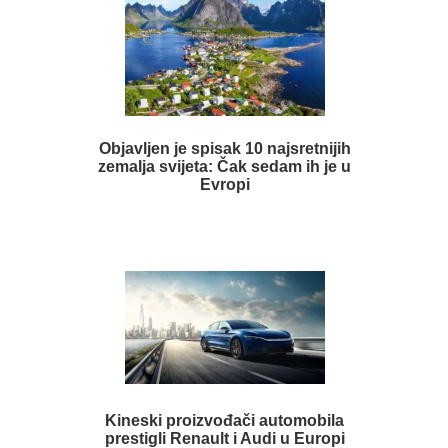
Objavljen je spisak 10 najsretnijih
zemalja svijeta: Čak sedam ih je u
Evropi
Kineski proizvođači automobila
prestigli Renault i Audi u Europi