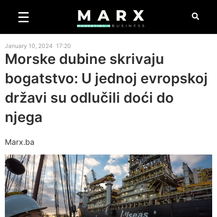
January 10, 2024
17:20
Morske dubine skrivaju
bogatstvo: U jednoj evropskoj
državi su odlučili doći do
njega
Marx.ba