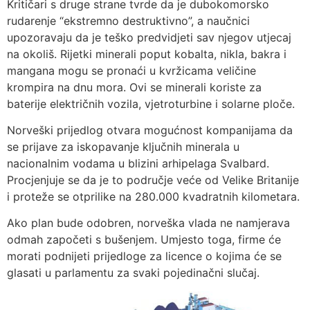
Kritičari s druge strane tvrde da je dubokomorsko
rudarenje “ekstremno destruktivno”, a naučnici
upozoravaju da je teško predvidjeti sav njegov utjecaj
na okoliš. Rijetki minerali poput kobalta, nikla, bakra i
mangana mogu se pronaći u kvržicama veličine
krompira na dnu mora. Ovi se minerali koriste za
baterije električnih vozila, vjetroturbine i solarne ploče.
Norveški prijedlog otvara mogućnost kompanijama da
se prijave za iskopavanje ključnih minerala u
nacionalnim vodama u blizini arhipelaga Svalbard.
Procjenjuje se da je to područje veće od Velike Britanije
i proteže se otprilike na 280.000 kvadratnih kilometara.
Ako plan bude odobren, norveška vlada ne namjerava
odmah započeti s bušenjem. Umjesto toga, firme će
morati podnijeti prijedloge za licence o kojima će se
glasati u parlamentu za svaki pojedinačni slučaj.