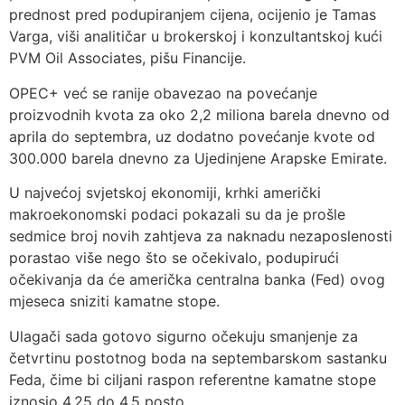
prednost pred podupiranjem cijena, ocijenio je Tamas
Varga, viši analitičar u brokerskoj i konzultantskoj kući
PVM Oil Associates, pišu Financije.
OPEC+ već se ranije obavezao na povećanje
proizvodnih kvota za oko 2,2 miliona barela dnevno od
aprila do septembra, uz dodatno povećanje kvote od
300.000 barela dnevno za Ujedinjene Arapske Emirate.
U najvećoj svjetskoj ekonomiji, krhki američki
makroekonomski podaci pokazali su da je prošle
sedmice broj novih zahtjeva za naknadu nezaposlenosti
porastao više nego što se očekivalo, podupirući
očekivanja da će američka centralna banka (Fed) ovog
mjeseca sniziti kamatne stope.
Ulagači sada gotovo sigurno očekuju smanjenje za
četvrtinu postotnog boda na septembarskom sastanku
Feda, čime bi ciljani raspon referentne kamatne stope
iznosio 4,25 do 4,5 posto.