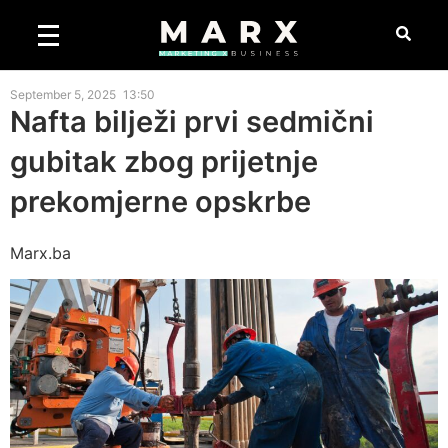
September 5, 2025
13:50
Nafta bilježi prvi sedmični
gubitak zbog prijetnje
prekomjerne opskrbe
Marx.ba