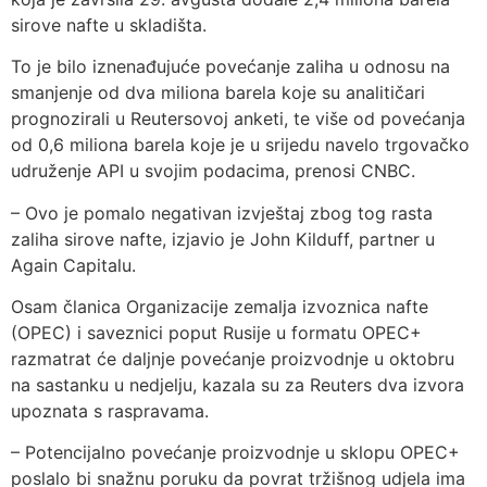
sirove nafte u skladišta.
To je bilo iznenađujuće povećanje zaliha u odnosu na
smanjenje od dva miliona barela koje su analitičari
prognozirali u Reutersovoj anketi, te više od povećanja
od 0,6 miliona barela koje je u srijedu navelo trgovačko
udruženje API u svojim podacima, prenosi CNBC.
– Ovo je pomalo negativan izvještaj zbog tog rasta
zaliha sirove nafte, izjavio je John Kilduff, partner u
Again Capitalu.
Osam članica Organizacije zemalja izvoznica nafte
(OPEC) i saveznici poput Rusije u formatu OPEC+
razmatrat će daljnje povećanje proizvodnje u oktobru
na sastanku u nedjelju, kazala su za Reuters dva izvora
upoznata s raspravama.
– Potencijalno povećanje proizvodnje u sklopu OPEC+
poslalo bi snažnu poruku da povrat tržišnog udjela ima