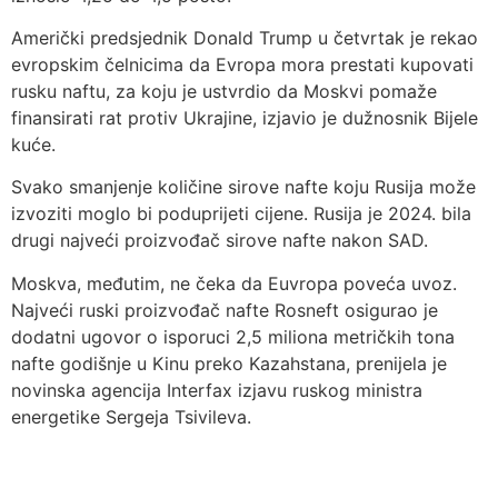
Američki predsjednik Donald Trump u četvrtak je rekao
evropskim čelnicima da Evropa mora prestati kupovati
rusku naftu, za koju je ustvrdio da Moskvi pomaže
finansirati rat protiv Ukrajine, izjavio je dužnosnik Bijele
kuće.
Svako smanjenje količine sirove nafte koju Rusija može
izvoziti moglo bi poduprijeti cijene. Rusija je 2024. bila
drugi najveći proizvođač sirove nafte nakon SAD.
Moskva, međutim, ne čeka da Euvropa poveća uvoz.
Najveći ruski proizvođač nafte Rosneft osigurao je
dodatni ugovor o isporuci 2,5 miliona metričkih tona
nafte godišnje u Kinu preko Kazahstana, prenijela je
novinska agencija Interfax izjavu ruskog ministra
energetike Sergeja Tsivileva.