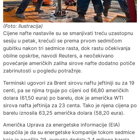
(Foto: Ilustracija)
Cijene nafte nastavile su se smanjivati treću uzastopnu
sesiju u petak, krećući se prema prvom sedmičom
gubitku nakon tri sedmice rasta, dok rastu očekivanja
obilne opskrbe, navodi Reuters, a neočekivano
povećanje američkih zaliha sirove nafte dodatno potiče
zabrinutosti u pogledu potražnje.
Terminski ugovori za Brent sirovu naftu jeftiniji su za 19
centi, pa se njima trguje po cijeni od 66,80 američkih
dolara (61,50 eura) po barelu, dok je američka WTI
sirova nafta jeftinija za 23 centa. Tako je njena cijena po
barelu iznosila 63,25 američka dolara (58,20 eura).
Američka Uprava za energetske informacije (EIA)
saopćila je da su energetske kompanije tokom sedmice
koja je završila 29. avgusta dodale 2,4 miliona barela