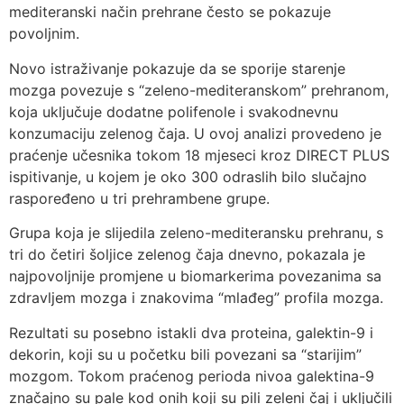
mediteranski način prehrane često se pokazuje
povoljnim.
Novo istraživanje pokazuje da se sporije starenje
mozga povezuje s “zeleno-mediteranskom” prehranom,
koja uključuje dodatne polifenole i svakodnevnu
konzumaciju zelenog čaja. U ovoj analizi provedeno je
praćenje učesnika tokom 18 mjeseci kroz DIRECT PLUS
ispitivanje, u kojem je oko 300 odraslih bilo slučajno
raspoređeno u tri prehrambene grupe.
Grupa koja je slijedila zeleno-mediteransku prehranu, s
tri do četiri šoljice zelenog čaja dnevno, pokazala je
najpovoljnije promjene u biomarkerima povezanima sa
zdravljem mozga i znakovima “mlađeg” profila mozga.
Rezultati su posebno istakli dva proteina, galektin-9 i
dekorin, koji su u početku bili povezani sa “starijim”
mozgom. Tokom praćenog perioda nivoa galektina-9
značajno su pale kod onih koji su pili zeleni čaj i uključili