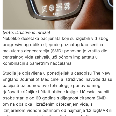
(Foto: Društvene mreže)
Nekoliko desetaka pacijenata koji su izgubili vid zbog
progresivnog oblika sljepoće poznatog kao senilna
makularna degeneracija (SMD) ponovno je vratilo dio
centralnog vida zahvaljujući očnom implantatu u
kombinaciji s pametnim naočalama.
Studija je objavljena u ponedjeljak u časopisu The New
England Journal of Medicine, a istraživači navode da su
pacijenti uz pomoć ove tehnologije ponovno mogli
rješavati križaljke i čitati obične knjige. Učesnici su bili
osobe starije od 60 godina s dijagnosticiranom SMD-
om na oba oka i izraženim oštećenjem vida, s
izmjerenom vidnom oštrinom od najmanje 1.2 logMAR ili