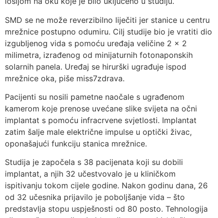
lošijom na oku koje je bilo uključeno u studiju.
SMD se ne može reverzibilno liječiti jer stanice u centru
mrežnice postupno odumiru. Cilj studije bio je vratiti dio
izgubljenog vida s pomoću uređaja veličine 2 x 2
milimetra, izrađenog od minijaturnih fotonaponskih
solarnih panela. Uređaj se hirurški ugrađuje ispod
mrežnice oka, piše miss7zdrava.
Pacijenti su nosili pametne naočale s ugrađenom
kamerom koje prenose uvećane slike svijeta na očni
implantat s pomoću infracrvene svjetlosti. Implantat
zatim šalje male električne impulse u optički živac,
oponašajući funkciju stanica mrežnice.
Studija je započela s 38 pacijenata koji su dobili
implantat, a njih 32 učestvovalo je u kliničkom
ispitivanju tokom cijele godine. Nakon godinu dana, 26
od 32 učesnika prijavilo je poboljšanje vida – što
predstavlja stopu uspješnosti od 80 posto. Tehnologija