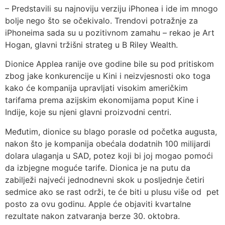
– Predstavili su najnoviju verziju iPhonea i ide im mnogo
bolje nego što se očekivalo. Trendovi potražnje za
iPhoneima sada su u pozitivnom zamahu – rekao je Art
Hogan, glavni tržišni strateg u B Riley Wealth.
Dionice Applea ranije ove godine bile su pod pritiskom
zbog jake konkurencije u Kini i neizvjesnosti oko toga
kako će kompanija upravljati visokim američkim
tarifama prema azijskim ekonomijama poput Kine i
Indije, koje su njeni glavni proizvodni centri.
Međutim, dionice su blago porasle od početka augusta,
nakon što je kompanija obećala dodatnih 100 milijardi
dolara ulaganja u SAD, potez koji bi joj mogao pomoći
da izbjegne moguće tarife. Dionica je na putu da
zabilježi najveći jednodnevni skok u posljednje četiri
sedmice ako se rast održi, te će biti u plusu više od pet
posto za ovu godinu. Apple će objaviti kvartalne
rezultate nakon zatvaranja berze 30. oktobra.