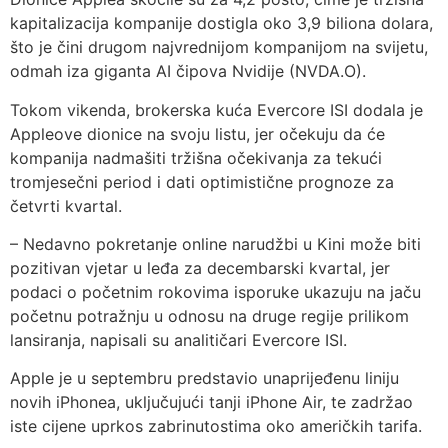
kapitalizacija kompanije dostigla oko 3,9 biliona dolara,
što je čini drugom najvrednijom kompanijom na svijetu,
odmah iza giganta AI čipova Nvidije (NVDA.O).
Tokom vikenda, brokerska kuća Evercore ISI dodala je
Appleove dionice na svoju listu, jer očekuju da će
kompanija nadmašiti tržišna očekivanja za tekući
tromjesečni period i dati optimistične prognoze za
četvrti kvartal.
– Nedavno pokretanje online narudžbi u Kini može biti
pozitivan vjetar u leđa za decembarski kvartal, jer
podaci o početnim rokovima isporuke ukazuju na jaču
početnu potražnju u odnosu na druge regije prilikom
lansiranja, napisali su analitičari Evercore ISI.
Apple je u septembru predstavio unaprijeđenu liniju
novih iPhonea, uključujući tanji iPhone Air, te zadržao
iste cijene uprkos zabrinutostima oko američkih tarifa.