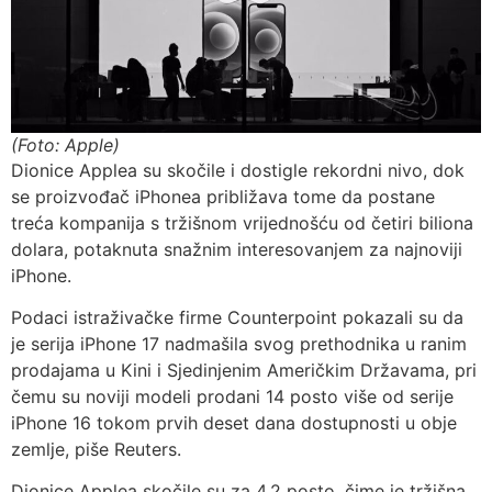
(Foto: Apple)
Dionice Applea su skočile i dostigle rekordni nivo, dok
se proizvođač iPhonea približava tome da postane
treća kompanija s tržišnom vrijednošću od četiri biliona
dolara, potaknuta snažnim interesovanjem za najnoviji
iPhone.
Podaci istraživačke firme Counterpoint pokazali su da
je serija iPhone 17 nadmašila svog prethodnika u ranim
prodajama u Kini i Sjedinjenim Američkim Državama, pri
čemu su noviji modeli prodani 14 posto više od serije
iPhone 16 tokom prvih deset dana dostupnosti u obje
zemlje, piše Reuters.
Dionice Applea skočile su za 4,2 posto, čime je tržišna