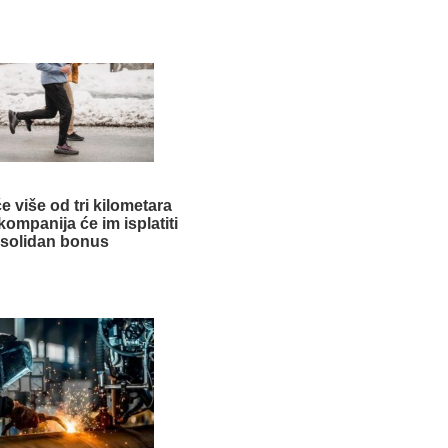
e više od tri kilometara
ompanija će im isplatiti
solidan bonus