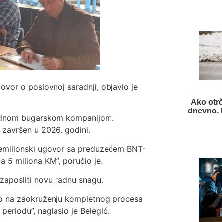
ovor o poslovnoj saradnji, objavio je
Ako otrč
dnevno, k
 jednom bugarskom kompanijom.
i završen u 2026. godini.
šemilionski ugovor sa preduzećem BNT-
a 5 miliona KM”, poručio je.
 zaposliti novu radnu snagu.
mo na zaokruženju kompletnog procesa
eriodu”, naglasio je Belegić.