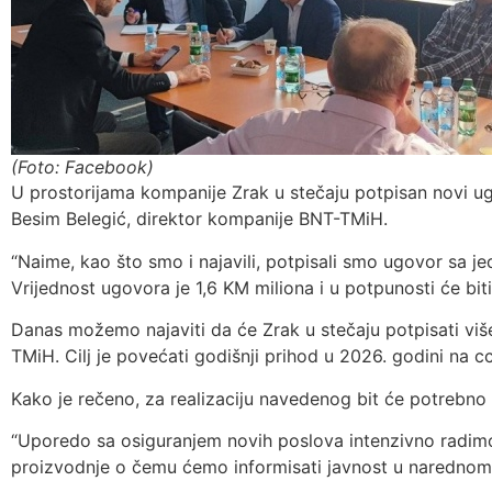
(Foto: Facebook)
U prostorijama kompanije Zrak u stečaju potpisan novi ug
Besim Belegić, direktor kompanije BNT-TMiH.
“Naime, kao što smo i najavili, potpisali smo ugovor sa
Vrijednost ugovora je 1,6 KM miliona i u potpunosti će bit
Danas možemo najaviti da će Zrak u stečaju potpisati vi
TMiH. Cilj je povećati godišnji prihod u 2026. godini na cc
Kako je rečeno, za realizaciju navedenog bit će potrebno
“Uporedo sa osiguranjem novih poslova intenzivno radi
proizvodnje o čemu ćemo informisati javnost u narednom p