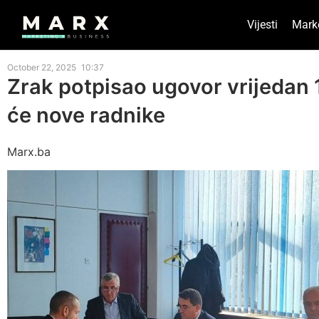
Vijesti
Mark
October 22, 2025
10:37
Zrak potpisao ugovor vrijedan 
će nove radnike
Marx.ba