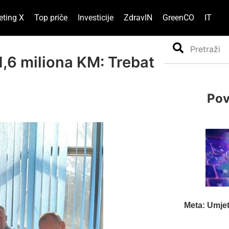
eting X
Top priče
Investicije
ZdravIN
GreenCO
IT
Search
1,6 miliona KM: Trebat
Pov
Meta: Umjet