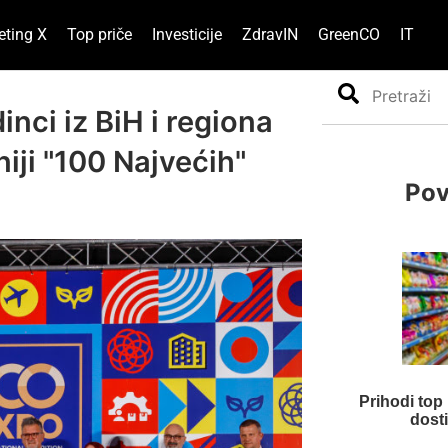
eting X
Top priče
Investicije
ZdravIN
GreenCO
IT
Search
nci iz BiH i regiona
ji "100 Najvećih"
Pov
Prihodi top
dosti