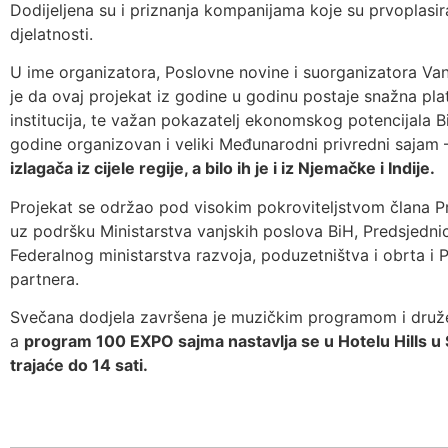
Dodijeljena su i priznanja kompanijama koje su prvoplas
djelatnosti.
U ime organizatora, Poslovne novine i suorganizatora V
je da ovaj projekat iz godine u godinu postaje snažna pla
institucija, te važan pokazatelj ekonomskog potencijala Bi
godine organizovan i veliki Međunarodni privredni sajam 
izlagača iz cijele regije, a bilo ih je i iz Njemačke i Indije.
Projekat se održao pod visokim pokroviteljstvom člana Pr
uz podršku Ministarstva vanjskih poslova BiH, Predsjednic
Federalnog ministarstva razvoja, poduzetništva i obrta i 
partnera.
Svečana dodjela završena je muzičkim programom i druže
a
program 100 EXPO sajma nastavlja se u Hotelu Hills u Sa
trajaće do 14 sati.