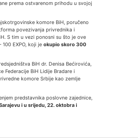
irane prema ostvarenom prihodu u svojoj
anjskotrgovinske komore BiH, poručeno
tforma povezivanja privrednika i
H. S tim u vezi ponosni su što je ove
– 100 EXPO, koji je
okupio skoro 300
edsjedništva BiH dr. Denisa Bećirovića,
e Federacije BiH Lidije Bradare i
Privredne komore Srbije kao zemlje
njem predstavnika poslovne zajednice,
rajevu i u srijedu, 22. oktobra i