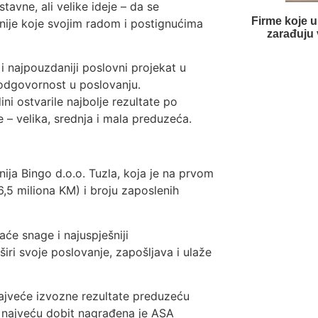
tavne, ali velike ideje – da se
Firme koje u
nije koje svojim radom i postignućima
zarađuju 
 i najpouzdaniji poslovni projekat u
i odgovornost u poslovanju.
ni ostvarile najbolje rezultate po
e – velika, srednja i mala preduzeća.
ija Bingo d.o.o. Tuzla, koja je na prvom
6,5 miliona KM) i broju zaposlenih
će snage i najuspješniji
iri svoje poslovanje, zapošljava i ulaže
najveće izvozne rezultate preduzeću
a najveću dobit nagrađena je ASA