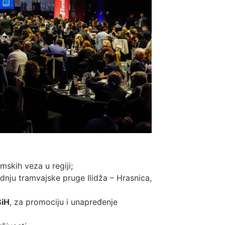
mskih veza u regiji;
adnju tramvajske pruge Ilidža – Hrasnica,
BiH
, za promociju i unapređenje