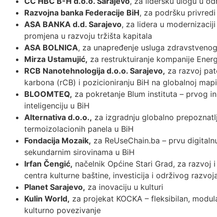
CC HBC B-H d.o.o. Sarajevo
, za lidersku ulogu u od
Razvojna banka Federacije BiH
, za podršku privred
ASA BANKA d.d. Sarajevo
, za lidera u modernizacij
promjena u razvoju tržišta kapitala
ASA BOLNICA
, za unapređenje usluga zdravstveno
Mirza Ustamujić,
za restruktuiranje kompanije Energ
RCB Nanotehnologija d.o.o. Sarajevo,
za razvoj pat
karbona (rCB) i pozicioniranju BiH na globalnoj mapi
BLOOMTEQ,
za pokretanje Blum instituta – prvog in
inteligenciju u BiH
Alternativa d.o.o.,
za izgradnju globalno prepoznatlj
termoizolacionih panela u BiH
Fondacija Mozaik,
za ReUseChain.ba – prvu digitaln
sekundarnim sirovinama u BiH
Irfan Čengić,
načelnik Općine Stari Grad, za razvoj 
centra kulturne baštine, investicija i održivog razvoj
Planet Sarajevo,
za inovaciju u kulturi
Kulin World,
za projekat KOCKA – fleksibilan, modula
kulturno povezivanje