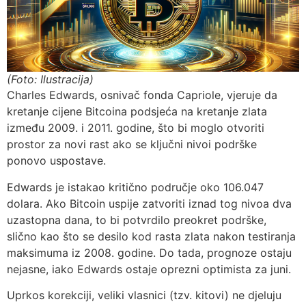
(Foto: Ilustracija)
Charles Edwards, osnivač fonda Capriole, vjeruje da
kretanje cijene Bitcoina podsjeća na kretanje zlata
između 2009. i 2011. godine, što bi moglo otvoriti
prostor za novi rast ako se ključni nivoi podrške
ponovo uspostave.
Edwards je istakao kritično područje oko 106.047
dolara. Ako Bitcoin uspije zatvoriti iznad tog nivoa dva
uzastopna dana, to bi potvrdilo preokret podrške,
slično kao što se desilo kod rasta zlata nakon testiranja
maksimuma iz 2008. godine. Do tada, prognoze ostaju
nejasne, iako Edwards ostaje oprezni optimista za juni.
Uprkos korekciji, veliki vlasnici (tzv. kitovi) ne djeluju