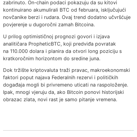
zabrinuto. On-chain podaci pokazuju da su kitovi
kontinuirano akumulirali BTC od februara, isključujući
novčanike berzi i rudara. Ovaj trend dodatno učvršćuje
povjerenje u dugoročni zamah Bitcoina.
U prilog optimističnoj prognozi govori i izjava
analitičara PropheticBTC, koji predviđa povratak
na 110.000 dolara i planira da otvori long poziciju s
kratkoročnim horizontom do sredine juna.
Dok tržište kriptovaluta traži pravac, makroekonomski
faktori poput najava Federalnih rezervi i političkih
događaja mogli bi privremeno uticati na raspoloženje.
Ipak, mnogi vjeruju da, ako Bitcoin ponovi historijski
obrazac zlata, novi rast je samo pitanje vremena.