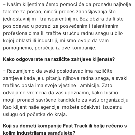
– Našim klijentima ćemo pomoći će da pronađu najbolje
talente za posao, čineći proces zapošljavanja što
jednostavnijim i transparentnijim. Bez obzira da li ste
poslodavac u potrazi za posvećenim i talentiranim
profesionalcima ili tražite stručnu radnu snagu u bilo
kojoj oblasti ili industriji, mi smo ovdje da vam
pomognemo, poručuju iz ove kompanije.
Kako odgovarate na različite zahtjeve klijenata?
– Razumijemo da svaki poslodavac ima različite
zahtjeve kada je u pitanju njihova radna snaga, a svaki
tražilac posla ima svoje vještine i ambicije. Zato
odvajamo vremena da vas upoznamo, kako bismo
mogli pronaći savršene kandidate za vašu organizaciju.
Kao klijent naše agencije, možete očekivati ​​izuzetnu
uslugu od početka do kraja.
Koji su dometi kompanije Fast Track ili bolje rečeno s
kojim industrijama sarađujete?