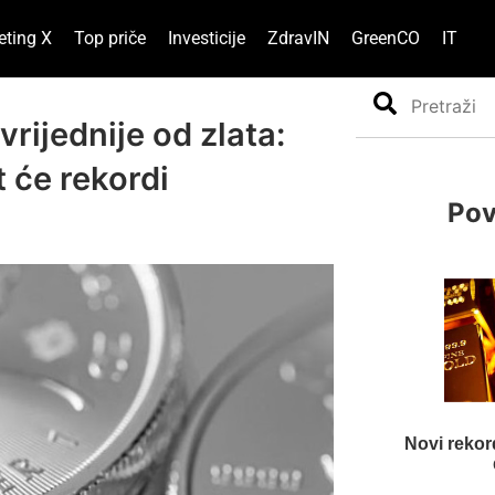
eting X
Top priče
Investicije
ZdravIN
GreenCO
IT
Search
vrijednije od zlata:
 će rekordi
Pov
Novi rekord