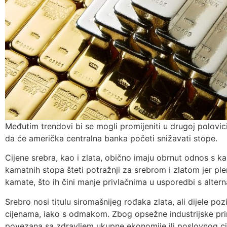
Međutim trendovi bi se mogli promijeniti u drugoj polovici
da će američka centralna banka početi snižavati stope.
Cijene srebra, kao i zlata, obično imaju obrnut odnos s 
kamatnih stopa šteti potražnji za srebrom i zlatom jer pl
kamate, što ih čini manje privlačnima u usporedbi s alter
Srebro nosi titulu siromašnijeg rođaka zlata, ali dijele pozi
cijenama, iako s odmakom. Zbog opsežne industrijske pri
povezana sa zdravljem ukupne ekonomije ili poslovnog cik