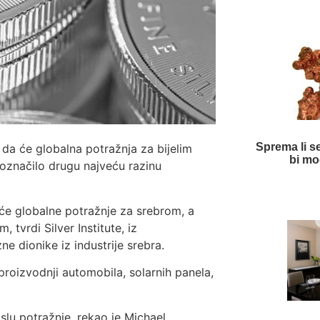
Sprema li s
 da će globalna potražnja za bijelim
bi mog
 označilo drugu najveću razinu
tuće globalne potražnje za srebrom, a
tvrdi Silver Institute, iz
 dionike iz industrije srebra.
proizvodnji automobila, solarnih panela,
slu potražnje, rekao je Michael