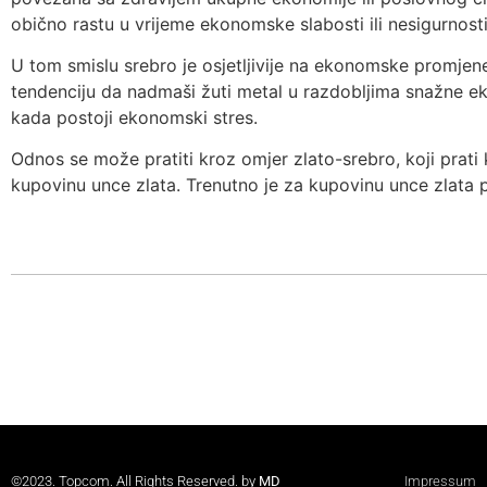
obično rastu u vrijeme ekonomske slabosti ili nesigurnosti
U tom smislu srebro je osjetljivije na ekonomske promjene 
tendenciju da nadmaši žuti metal u razdobljima snažne eko
kada postoji ekonomski stres.
Odnos se može pratiti kroz omjer zlato-srebro, koji prati 
kupovinu unce zlata. Trenutno je za kupovinu unce zlata 
©2023. Topcom. All Rights Reserved. by
MD
Impressum