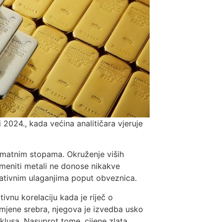
 2024., kada većina analitičara vjeruje
kamatnim stopama. Okruženje viših
emeniti metali ne donose nikakve
nativnim ulaganjima poput obveznica.
tivnu korelaciju kada je riječ o
mjene srebra, njegova je izvedba usko
lusa. Nasuprot tome, cijene zlata