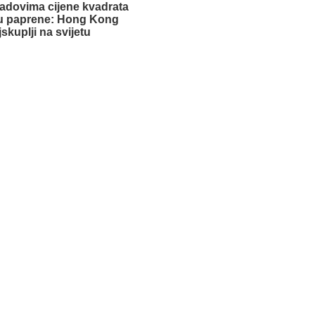
adovima cijene kvadrata
u paprene: Hong Kong
jskuplji na svijetu