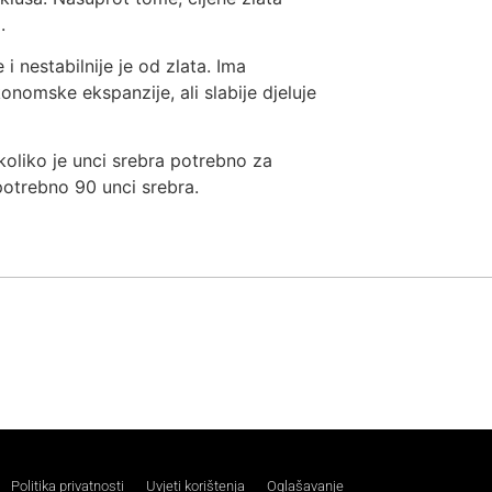
.
i nestabilnije je od zlata. Ima
nomske ekspanzije, ali slabije djeluje
koliko je unci srebra potrebno za
potrebno 90 unci srebra.
Politika privatnosti
Uvjeti korištenja
Oglašavanje