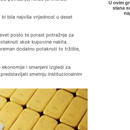
U ovim gr
stana s
na
bi bila najviša vrijednost u deset
devet posto te porast potražnje za
potaknuti skok kupovine nakita.
preman dodatno potaknuti to tržište,
e ekonomije i smanjeni izgledi za
edstavljati smetnju institucionalnim