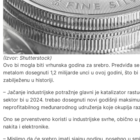
(Izvor: Shutterstock)
Ovo bi mogla biti vrhunska godina za srebro. Predviđa se
metalom dosegnuti 1,2 milijarde unci u ovoj godini, što bi
zabilježenu u historiji.
– Jačanje industrijske potražnje glavni je katalizator ras
sektor bi u 2024. trebao dosegnuti novi godišnji maksimum, 
neprofitabilnog međunarodnog udruženja koje okuplja razne
Ono se prvenstveno koristi u industrijske svrhe, obično u 
nakita i elektronike.
– Mislimo da će srebro imati sjajnu godinu, posebno u smi