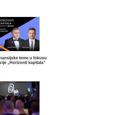
inansijske teme u fokusu
ije „Horizonti kapitala“