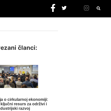
ezani članci:
a o cirkularnoj ekonomiji:
ljučni resurs za održivi i
ndustrijski razvoj