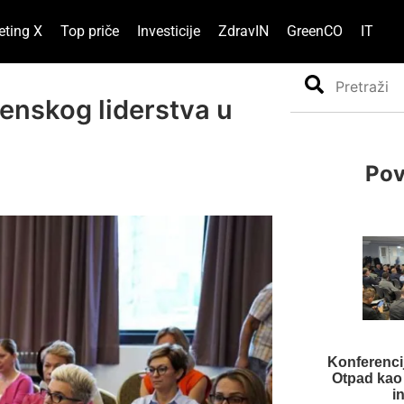
eting X
Top priče
Investicije
ZdravIN
GreenCO
IT
Search
enskog liderstva u
Pov
Konferencij
Otpad kao k
i