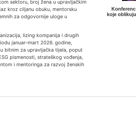
skom sektoru, broj žena u upravljačkim
i jaz kroz ciljanu obuku, mentorsku
Konferenc
koje oblikuj
premnih za odgovornije uloge u
nizacija, lizing kompanija i drugih
periodu januar–mart 2026. godine,
u bitnim za upravljačka tijela, poput
i ESG pismenosti, strateškog vođenja,
entom i mentoringa za razvoj ženskih