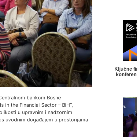
Ključne f
konferenc
 Centralnom bankom Bosne i
n the Financial Sector – BiH“,
olikosti u upravnim i nadzornim
anas uvodnim događajem u prostorijama