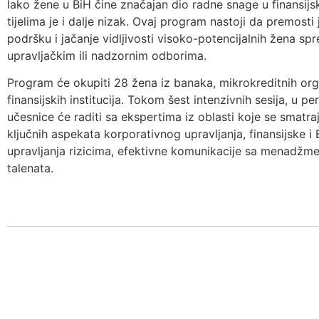
Iako žene u BiH čine značajan dio radne snage u finansij
tijelima je i dalje nizak. Ovaj program nastoji da premost
podršku i jačanje vidljivosti visoko-potencijalnih žena s
upravljačkim ili nadzornim odborima.
Program će okupiti 28 žena iz banaka, mikrokreditnih orga
finansijskih institucija. Tokom šest intenzivnih sesija, u 
učesnice će raditi sa ekspertima iz oblasti koje se smatraj
ključnih aspekata korporativnog upravljanja, finansijske 
upravljanja rizicima, efektivne komunikacije sa menadžm
talenata.