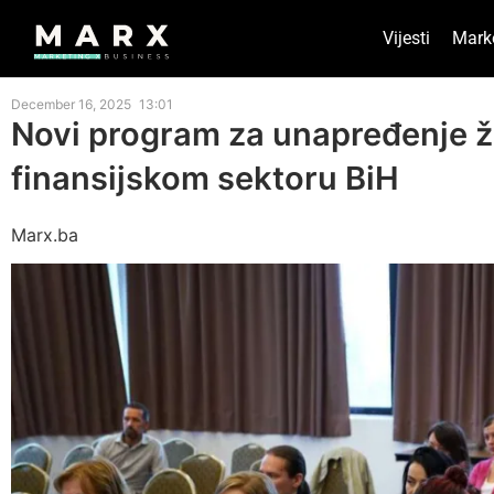
Vijesti
Mark
December 16, 2025
13:01
Novi program za unapređenje ž
finansijskom sektoru BiH
Marx.ba