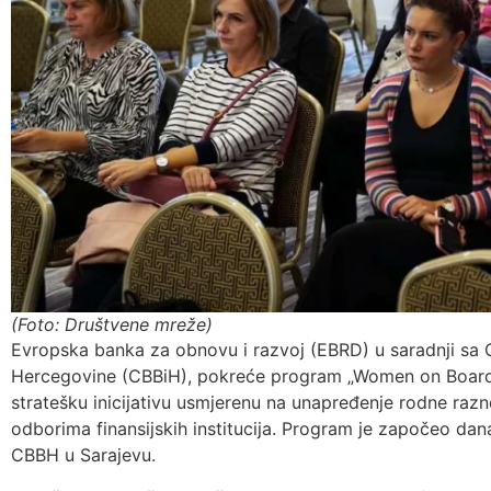
(Foto: Društvene mreže)
Evropska banka za obnovu i razvoj (EBRD) u saradnji sa
Hercegovine (CBBiH), pokreće program „Women on Boards i
stratešku inicijativu usmjerenu na unapređenje rodne razn
odborima finansijskih institucija. Program je započeo d
CBBH u Sarajevu.