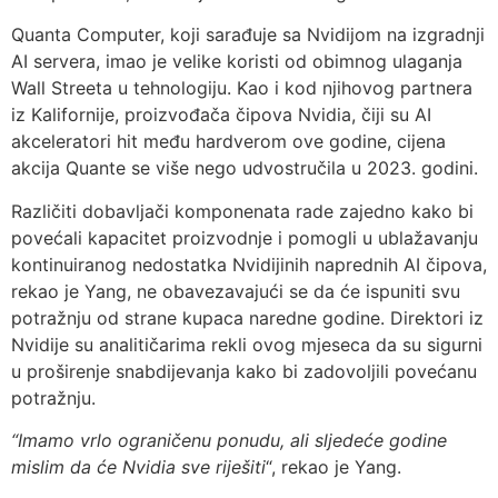
Quanta Computer, koji sarađuje sa Nvidijom na izgradnji
AI servera, imao je velike koristi od obimnog ulaganja
Wall Streeta u tehnologiju. Kao i kod njihovog partnera
iz Kalifornije, proizvođača čipova Nvidia, čiji su AI
akceleratori hit među hardverom ove godine, cijena
akcija Quante se više nego udvostručila u 2023. godini.
Različiti dobavljači komponenata rade zajedno kako bi
povećali kapacitet proizvodnje i pomogli u ublažavanju
kontinuiranog nedostatka Nvidijinih naprednih AI čipova,
rekao je Yang, ne obavezavajući se da će ispuniti svu
potražnju od strane kupaca naredne godine. Direktori iz
Nvidije su analitičarima rekli ovog mjeseca da su sigurni
u proširenje snabdijevanja kako bi zadovoljili povećanu
potražnju.
“Imamo vrlo ograničenu ponudu, ali sljedeće godine
mislim da će Nvidia sve riješiti
“, rekao je Yang.