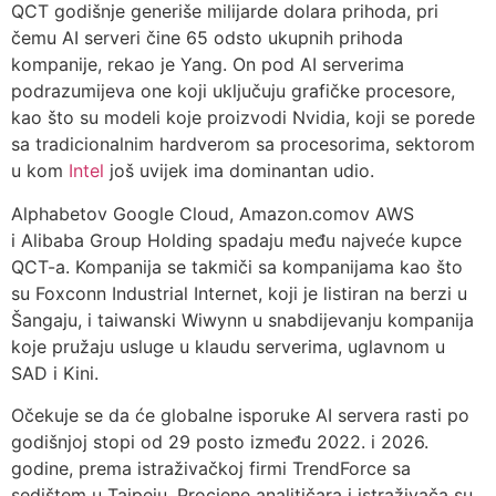
QCT godišnje generiše milijarde dolara prihoda, pri
čemu AI serveri čine 65 odsto ukupnih prihoda
kompanije, rekao je Yang. On pod AI serverima
podrazumijeva one koji uključuju grafičke procesore,
kao što su modeli koje proizvodi Nvidia, koji se porede
sa tradicionalnim hardverom sa procesorima, sektorom
u kom
Intel
još uvijek ima dominantan udio.
Alphabetov Google Cloud, Amazon.comov AWS
i Alibaba Group Holding spadaju među najveće kupce
QCT-a. Kompanija se takmiči sa kompanijama kao što
su Foxconn Industrial Internet, koji je listiran na berzi u
Šangaju, i taiwanski Wiwynn u snabdijevanju kompanija
koje pružaju usluge u klaudu serverima, uglavnom u
SAD i Kini.
Očekuje se da će globalne isporuke AI servera rasti po
godišnjoj stopi od 29 posto između 2022. i 2026.
godine, prema istraživačkoj firmi TrendForce sa
sedištem u Tajpeju. Procjene analitičara i istraživača su