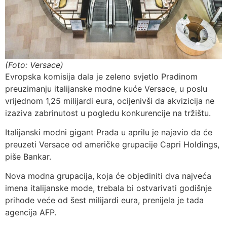
(Foto: Versace)
Evropska komisija dala je zeleno svjetlo Pradinom
preuzimanju italijanske modne kuće Versace, u poslu
vrijednom 1,25 milijardi eura, ocijenivši da akvizicija ne
izaziva zabrinutost u pogledu konkurencije na tržištu.
Italijanski modni gigant Prada u aprilu je najavio da će
preuzeti Versace od američke grupacije Capri Holdings,
piše Bankar.
Nova modna grupacija, koja će objediniti dva najveća
imena italijanske mode, trebala bi ostvarivati godišnje
prihode veće od šest milijardi eura, prenijela je tada
agencija AFP.