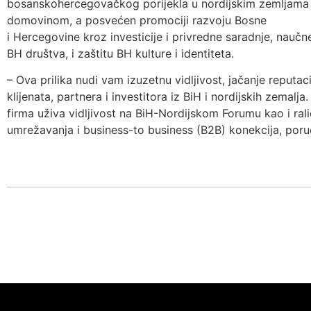
bosanskohercegovačkog porijekla u nordijskim zemljama 
domovinom, a posvećen promociji razvoju Bosne
i Hercegovine kroz investicije i privredne saradnje, nauč
BH društva, i zaštitu BH kulture i identiteta.
– Ova prilika nudi vam izuzetnu vidljivost, jačanje reputaci
klijenata, partnera i investitora iz BiH i nordijskih zemalj
firma uživa vidljivost na BiH-Nordijskom Forumu kao i ra
umrežavanja i business-to business (B2B) konekcija, poruči