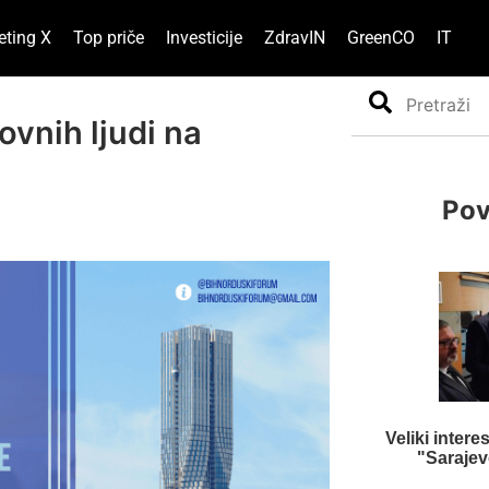
eting X
Top priče
Investicije
ZdravIN
GreenCO
IT
Search
ovnih ljudi na
Pov
Veliki inter
"Sarajev