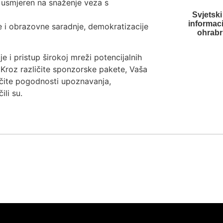
usmjeren na snaženje veza s
Svjetski
informac
ne i obrazovne saradnje, demokratizacije
ohrabr
je i pristup širokoj mreži potencijalnih
a. Kroz različite sponzorske pakete, Vaša
ličite pogodnosti upoznavanja,
li su.