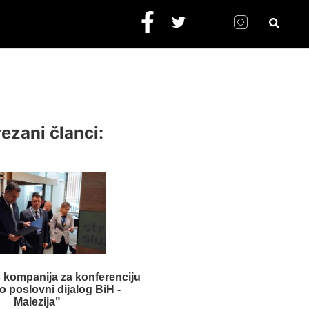
ezani članci:
es kompanija za konferenciju
o poslovni dijalog BiH -
Malezija"