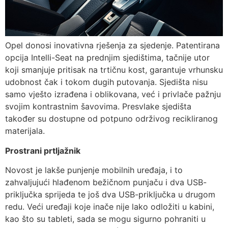
Opel donosi inovativna rješenja za sjedenje. Patentirana
opcija Intelli-Seat na prednjim sjedištima, tačnije utor
koji smanjuje pritisak na trtičnu kost, garantuje vrhunsku
udobnost čak i tokom dugih putovanja. Sjedišta nisu
samo vješto izrađena i oblikovana, već i privlače pažnju
svojim kontrastnim šavovima. Presvlake sjedišta
također su dostupne od potpuno održivog recikliranog
materijala.
Prostrani prtljažnik
Novost je lakše punjenje mobilnih uređaja, i to
zahvaljujući hlađenom bežičnom punjaču i dva USB-
priključka sprijeda te još dva USB-priključka u drugom
redu. Veći uređaji koje inače nije lako odložiti u kabini,
kao što su tableti, sada se mogu sigurno pohraniti u