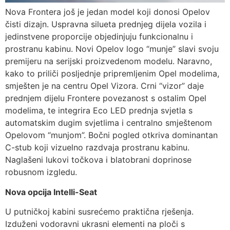
Nova Frontera još je jedan model koji donosi Opelov
čisti dizajn. Uspravna silueta prednjeg dijela vozila i
jedinstvene proporcije objedinjuju funkcionalnu i
prostranu kabinu. Novi Opelov logo “munje” slavi svoju
premijeru na serijski proizvedenom modelu. Naravno,
kako to priliči posljednje pripremljenim Opel modelima,
smješten je na centru Opel Vizora. Crni “vizor” daje
prednjem dijelu Frontere povezanost s ostalim Opel
modelima, te integrira Eco LED prednja svjetla s
automatskim dugim svjetlima i centralno smještenom
Opelovom “munjom”. Bočni pogled otkriva dominantan
C-stub koji vizuelno razdvaja prostranu kabinu.
Naglašeni lukovi točkova i blatobrani doprinose
robusnom izgledu.
Nova opcija Intelli-Seat
U putničkoj kabini susrećemo praktična rješenja.
Izduženi vodoravni ukrasni elementi na ploči s