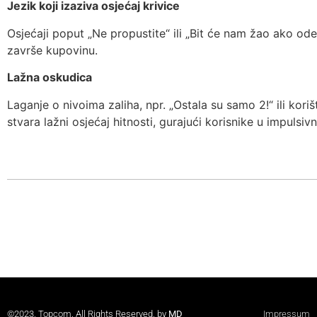
Jezik koji izaziva osjećaj krivice
Osjećaji poput „Ne propustite“ ili „Bit će nam žao ako ode
završe kupovinu.
Lažna oskudica
Laganje o nivoima zaliha, npr. „Ostala su samo 2!“ ili kor
stvara lažni osjećaj hitnosti, gurajući korisnike u impulsiv
©2023. Topcom. All Rights Reserved. by
MD
Impressum