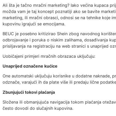
Ali šta je tačno mračni marketing? Iako većina kupaca prij
možda vam je taj koncept poznatiji ako se bavite marketi
marketing, ili mračni obrasci, odnosi se na tehnike koje imaju
kupovinu igrajući se emocijama.
BEUC je posebno kritizirao Shein zbog navodnog korištenj
odbrojavanje i poruka o niskim zalihama, dosađivanja kup
prisiljavanja na registraciju na web stranici s unaprijed o
Uobičajeni primjeri mračnih obrazaca uključuju:
Unaprijed označene kućice
One automatski uključuju korisnike u dodatne naknade, pre
odznače, varajući ih da plate više ili predaju lične podatke
Zbunjujući tokovi plaćanja
Složena ili obmanjujuća navigacija tokom plaćanja otežav
često dovodi do slučajnih kupovina.