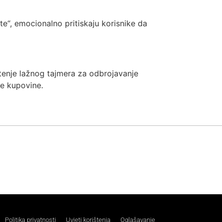
te“, emocionalno pritiskaju korisnike da
ištenje lažnog tajmera za odbrojavanje
ne kupovine.
Politika privatnosti
Uvjeti korištenja
Oglašavanje