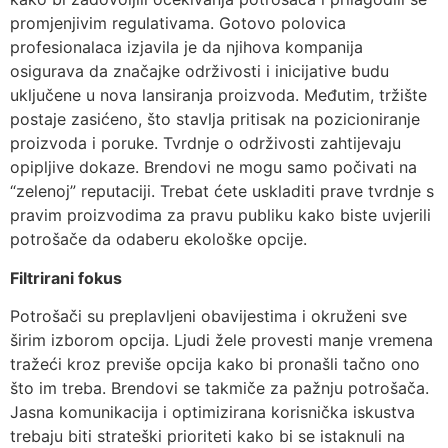
promjenjivim regulativama. Gotovo polovica
profesionalaca izjavila je da njihova kompanija
osigurava da značajke održivosti i inicijative budu
uključene u nova lansiranja proizvoda. Međutim, tržište
postaje zasićeno, što stavlja pritisak na pozicioniranje
proizvoda i poruke. Tvrdnje o održivosti zahtijevaju
opipljive dokaze. Brendovi ne mogu samo počivati na
“zelenoj” reputaciji. Trebat ćete uskladiti prave tvrdnje s
pravim proizvodima za pravu publiku kako biste uvjerili
potrošače da odaberu ekološke opcije.
Filtrirani fokus
Potrošači su preplavljeni obavijestima i okruženi sve
širim izborom opcija. Ljudi žele provesti manje vremena
tražeći kroz previše opcija kako bi pronašli tačno ono
što im treba. Brendovi se takmiče za pažnju potrošača.
Jasna komunikacija i optimizirana korisnička iskustva
trebaju biti strateški prioriteti kako bi se istaknuli na