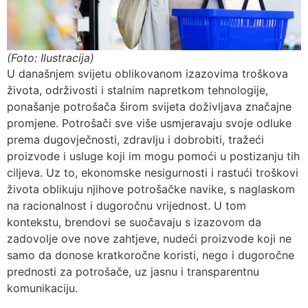
(Foto: Ilustracija)
U današnjem svijetu oblikovanom izazovima troškova
života, održivosti i stalnim napretkom tehnologije,
ponašanje potrošača širom svijeta doživljava značajne
promjene. Potrošači sve više usmjeravaju svoje odluke
prema dugovječnosti, zdravlju i dobrobiti, tražeći
proizvode i usluge koji im mogu pomoći u postizanju tih
ciljeva. Uz to, ekonomske nesigurnosti i rastući troškovi
života oblikuju njihove potrošačke navike, s naglaskom
na racionalnost i dugoročnu vrijednost. U tom
kontekstu, brendovi se suočavaju s izazovom da
zadovolje ove nove zahtjeve, nudeći proizvode koji ne
samo da donose kratkoročne koristi, nego i dugoročne
prednosti za potrošače, uz jasnu i transparentnu
komunikaciju.