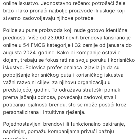
online iskustvo. Jednostavno rečeno: potrošači žele
brzo i lako pronaći najbolje proizvode ili usluge koji
stvarno zadovoljavaju njihove potrebe.
Police su pune proizvoda koji nude gotovo identične
prednosti. Više od 23.000 novih brendova lansirano je
online u 54 FMCG kategorije i 32 zemlje od januara do
augusta 2024. godine. Kako bi kompanije ostavile
dojam, trebaju se fokusirati na svoju poruku i korisničko
iskustvo. Polovica profesionalaca izjavila je da su
poboljšanje korisničkog puta i korisničkog iskustva
važni razvojni ciljevi za njihovu organizaciju u
predstojećoj godini. To odražava strateški pomak
prema jačanju odnosa, povećanju zadovoljstva i
poticanju lojalnosti brendu, što se može postići kroz
personalizirana i intuitivna rješenja.
Pojednostavljeni brendovi ili funkcionalno pakiranje,
naprimjer, pomažu kompanijama privući pažnju
potrošača.