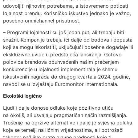
udovoljiti njihovim potrebama, a istovremeno poticati
lojalnost brendu. Korisničko iskustvo jednako je važno,
posebno omnichannel prisutnost.
– Programi lojalnosti su još jedan put, ali trebaju biti
snažni. Kompanije trebaju ići dalje od bodova i popusta
koji se mogu iskoristiti, uključujući posebne događaje ili
ekskluzivne uvide u predstojeća lansiranja. Gotovo
polovica brendova obuhvaćenih našim praćenjem
konkurencije u lojalnosti implementirala je shemu
iskustvenih nagrada do drugog kvartala 2024. godine,
navodi se u izvještaju Euromonitor Internationala.
Ekološki logično
Ljudi i dalje donose odluke koje pozitivno utiču
na okoliš, ali usvajaju pragmatičan način razmišljanja.
Trošenje na održive alternative i dalje je svjesna odluka
koja se temelji na ličnim vrijednostima, ali potrošači
također pažljivo prate glavne prednosti koje ti