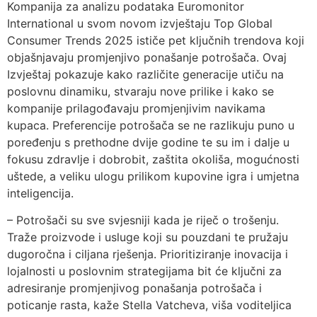
Kompanija za analizu podataka Euromonitor
International u svom novom izvještaju Top Global
Consumer Trends 2025 ističe pet ključnih trendova koji
objašnjavaju promjenjivo ponašanje potrošača. Ovaj
Izvještaj pokazuje kako različite generacije utiču na
poslovnu dinamiku, stvaraju nove prilike i kako se
kompanije prilagođavaju promjenjivim navikama
kupaca. Preferencije potrošača se ne razlikuju puno u
poređenju s prethodne dvije godine te su im i dalje u
fokusu zdravlje i dobrobit, zaštita okoliša, mogućnosti
uštede, a veliku ulogu prilikom kupovine igra i umjetna
inteligencija.
– Potrošači su sve svjesniji kada je riječ o trošenju.
Traže proizvode i usluge koji su pouzdani te pružaju
dugoročna i ciljana rješenja. Prioritiziranje inovacija i
lojalnosti u poslovnim strategijama bit će ključni za
adresiranje promjenjivog ponašanja potrošača i
poticanje rasta, kaže Stella Vatcheva, viša voditeljica