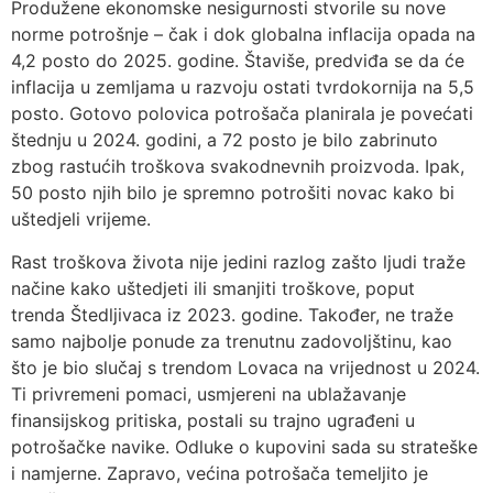
Produžene ekonomske nesigurnosti stvorile su nove
norme potrošnje – čak i dok globalna inflacija opada na
4,2 posto do 2025. godine. Štaviše, predviđa se da će
inflacija u zemljama u razvoju ostati tvrdokornija na 5,5
posto. Gotovo polovica potrošača planirala je povećati
štednju u 2024. godini, a 72 posto je bilo zabrinuto
zbog rastućih troškova svakodnevnih proizvoda. Ipak,
50 posto njih bilo je spremno potrošiti novac kako bi
uštedjeli vrijeme.
Rast troškova života nije jedini razlog zašto ljudi traže
načine kako uštedjeti ili smanjiti troškove, poput
trenda Štedljivaca iz 2023. godine. Također, ne traže
samo najbolje ponude za trenutnu zadovoljštinu, kao
što je bio slučaj s trendom Lovaca na vrijednost u 2024.
Ti privremeni pomaci, usmjereni na ublažavanje
finansijskog pritiska, postali su trajno ugrađeni u
potrošačke navike. Odluke o kupovini sada su strateške
i namjerne. Zapravo, većina potrošača temeljito je