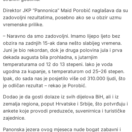
Direktor JKP “Pannonica” Maid Porobić naglašava da su
zadovoljni rezultatima, posebno ako se u obzir uzmu
vremenske prilike.
– Naravno da smo zadovoljni. Imamo lijepo ljeto bez
obzira na zadnjih 15-ak dana nešto slabijeg vremena.
Juni je bio rekordan, dok je druga polovina jula i prva
dekada augusta bila prohladna, s jutarnjim
temperaturama od 12 do 13 stepeni. Iako je voda
ugodna za kupanje, s temperaturom od 25–26 stepen.
Ipak, do sada nas je posjetilo više od 310.000 ljudi, što
je odličan rezultat – rekao je Porobić.
Dodao je da gosti dolaze iz svih dijelova BiH, ali i iz
zemalja regiona, poput Hrvatske i Srbije, što potvrđuju i
ankete koje provodi preduzeće, suvenirnica i turističke
zajednice.
Panonska jezera ovog mjeseca nude bogat zabavni i