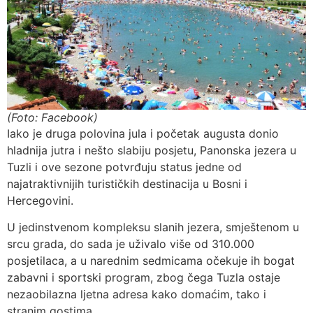
(Foto: Facebook)
Iako je druga polovina jula i početak augusta donio
hladnija jutra i nešto slabiju posjetu, Panonska jezera u
Tuzli i ove sezone potvrđuju status jedne od
najatraktivnijih turističkih destinacija u Bosni i
Hercegovini.
U jedinstvenom kompleksu slanih jezera, smještenom u
srcu grada, do sada je uživalo više od 310.000
posjetilaca, a u narednim sedmicama očekuje ih bogat
zabavni i sportski program, zbog čega Tuzla ostaje
nezaobilazna ljetna adresa kako domaćim, tako i
stranim gostima.