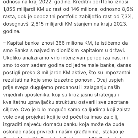
odnosu na kraj 2022. godine. Kreditni portfolio iznosi
1,855 milijardi KM uz rast od 146 miliona, odnosno 8,6%
rasta, dok je depozitni portfolio zabilježio rast od 7,3%,
dosegnuvši 2,615 milijardi KM stanjem na kraju 2023.
godine.
– Kapital banke iznosi 366 miliona KM, te ističemo da
smo Banka s najvećim dioničkim kapitalom u državi.
Ukoliko analiziramo vrlo intenzivan period iza nas, mi
smo tokom sedam godina od jedne male banke, danas
postigli preko 3 milijarde KM aktive, što su impozantni
rezultati na koje smo izuzetno ponosni. Ovaj uspjeh
prije svega dugujemo predanosti i zalaganju naših
vrijednih uposlenika, koji su kroz jasnu strategiju i
kvalitetnu upravljačku strukturu ostvarili sve zacrtane
ciljeve. Ovo je bilo moguće samo sa ljudima koji zaista
vole ovaj projekat koji je od početka imao za cilj,
izgraditi najveću domaću banku koja može da bude
oslonac našoj privredi i našim građanima, istakao je