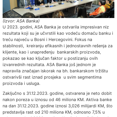
(Izvor: ASA Banka)
U 2023. godini, ASA Banka je ostvarila impresivan niz
rezultata koji su je učvrstili kao vodeću domaću banku i
treću najveću u Bosni i Hercegovini. Fokus na
stabilnosti, kreiranju efikasnih i jednostavnih rešenja za
klijente, kao i unapređenju bankarskih proizvoda,
pokazao se kao ključan faktor u postizanju ovih
izvanrednih rezultata. ASA Banka još jednom je
napravila značajan iskorak na bh. bankarskom tržištu
ostvarivši rast iznad prosjeka u svim segmentima
proizvoda i usluga.
Zaključno s 31.12.2023. godine, ostvarena je neto dobit
nakon poreza u iznosu od 46 miliona KM. Aktiva banke
na dan 31.12.2023. godine iznosi 3,026 milijardi KM, što
predstavlja rast od 210 miliona KM, odnosno 7,5% u