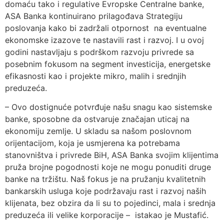
domaću tako i regulative Evropske Centralne banke,
ASA Banka kontinuirano prilagođava Strategiju
poslovanja kako bi zadržali otpornost na eventualne
ekonomske izazove te nastavili rast i razvoj. I u ovoj
godini nastavljaju s podrškom razvoju privrede sa
posebnim fokusom na segment investicija, energetske
efikasnosti kao i projekte mikro, malih i srednjih
preduzeća.
– Ovo dostignuće potvrđuje našu snagu kao sistemske
banke, sposobne da ostvaruje značajan uticaj na
ekonomiju zemlje. U skladu sa našom poslovnom
orijentacijom, koja je usmjerena ka potrebama
stanovništva i privrede BiH, ASA Banka svojim klijentima
pruža brojne pogodnosti koje ne mogu ponuditi druge
banke na tržištu. Naš fokus je na pružanju kvalitetnih
bankarskih usluga koje podržavaju rast i razvoj naših
klijenata, bez obzira da li su to pojedinci, mala i srednja
preduzeća ili velike korporacije – istakao je Mustafić.