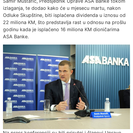
Samir Mustafić, Predsjednik Uprave ASA Banke tokom
izlaganja, te dodao kako će u mjesecu martu, nakon
Odluke Skupštine, biti isplaćena dividenda u iznosu od
22 miliona KM, što predstavlja rast u odnosu na prošlu
godinu kada je isplaćeno 16 miliona KM dioničarima
ASA Banke.
Na press konferenciji su bili prisutni i članovi Uprave