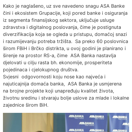
Kako je naglašeno, uz sve navedeno snagu ASA Banke
čini i ekosistem Grupacije, koji pored banke i osiguranja
iz segmenta finansijskog sektora, uključuje usluge
zdravstva i digitalnog poslovanja, čime je postignuta
diverzifikacija koja se ogleda u pristupu, domaćoj snazi
i razumijevanju potreba tržišta. Sa preko 60 poslovnica
širom FBiH i Brčko distrikta, u ovoj godini je planirano i
širenje na prostor RS-a, čime ASA Banka nastavlja
djelovati u cilju rasta bh. ekonomije, prosperiteta
pojedinaca i cjelokupnog društva.
Svjesni odgovornosti koju nose kao najveća i
najuticajnija domaća banka, ASA Banka je usmjerena
na brojne projekte koji unapređuju kvalitet života,
životnu sredinu i stvaraju bolje uslove za mlade i lokalne
zajednice širom BiH.