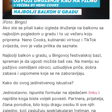
(Foto: Bingo)
Ako ste se pitali kako izgleda druženje na balkonu sa
najboljim pogledom u gradu i to uz večeru koju
priprema Neno Cooks, kulinarski virtouz i TikTok
zvijezda, ovo je vaša prilika da saznate.
Najbolji balkon u gradu, u Bingovoj festivalskoj bazi,
spreman je da ugosti možda baš vas. Na meniju su
pažljivo osmišljeni obroci, uzbudljive priče, dobra
zabava i uspomene koje se ne zaboravljaju.
Kako do ovog jedinstvenog iskustva?
Jednostavno. Ispunite formular na sljedećem
linku
i
napišite koga biste voljeli povesti. Partnera, prijatelja,
člana porodice, bilo koju dragu osobu ili sve njih
zajedno, koji zaslužuju spektakularan tretman, na