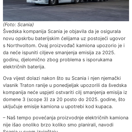
(Foto: Scania)
Švedska kompanija Scania je objavila da je osigurala
novu opskrbu baterijskim ćelijama uz postojeći ugovor
s Northvoltom. Ovaj proizvođač kamiona upozorio je i
da neće ispuniti ciljeve smanjenja emisija za 2025.
godinu, djelomično zbog problema s isporukama
električnih baterija.
Ova vijest dolazi nakon što su Scania i njen njemački
vlasnik Traton ranije u ponedjeljak upozorili da švedska
kompanija neće uspjeti ostvariti cilj smanjenja emisija iz
domene 3 (scope 3) za 20 posto do 2025. godine, što
uključuje emisije kamiona u upotrebi kod kupaca.
– Naš tempo povećanja proizvodnje električnih kamiona
nije išao onoliko brzo koliko smo planirali, navodi
Scania u svom izvještaju.