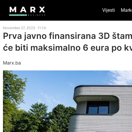
Vijesti
Mark
November 27, 2023
11:14
Prva javno finansirana 3D štam
će biti maksimalno 6 eura po k
Marx.ba