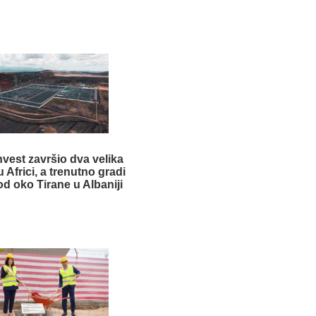
vest završio dva velika
u Africi, a trenutno gradi
d oko Tirane u Albaniji