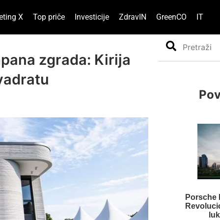
eting X
Top priče
Investicije
ZdravIN
GreenCO
IT
Search
pana zgrada: Kirija
vadratu
Pov
Porsche 
Revoluci
lu