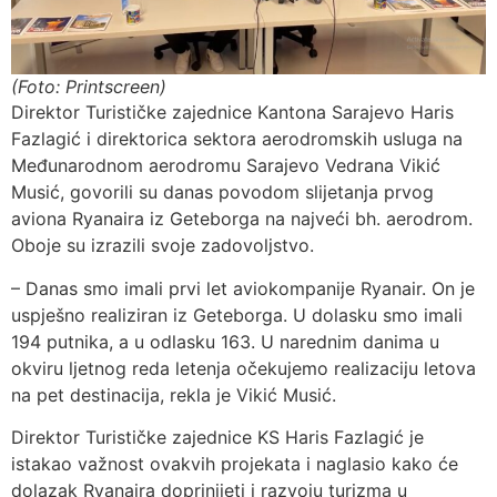
(Foto: Printscreen)
Direktor Turističke zajednice Kantona Sarajevo Haris
Fazlagić i direktorica sektora aerodromskih usluga na
Međunarodnom aerodromu Sarajevo Vedrana Vikić
Musić, govorili su danas povodom slijetanja prvog
aviona Ryanaira iz Geteborga na najveći bh. aerodrom.
Oboje su izrazili svoje zadovoljstvo.
– Danas smo imali prvi let aviokompanije Ryanair. On je
uspješno realiziran iz Geteborga. U dolasku smo imali
194 putnika, a u odlasku 163. U narednim danima u
okviru ljetnog reda letenja očekujemo realizaciju letova
na pet destinacija, rekla je Vikić Musić.
Direktor Turističke zajednice KS Haris Fazlagić je
istakao važnost ovakvih projekata i naglasio kako će
dolazak Ryanaira doprinijeti i razvoju turizma u