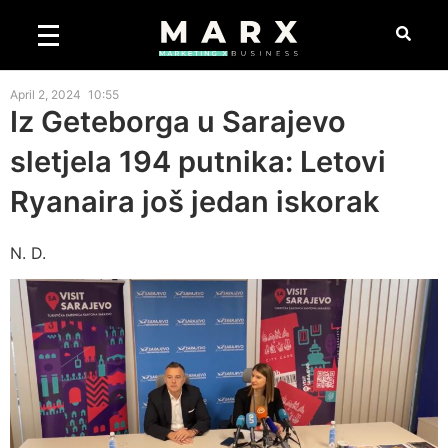
April 2, 2024
10:55
Iz Geteborga u Sarajevo
sletjela 194 putnika: Letovi
Ryanaira još jedan iskorak
N. D.