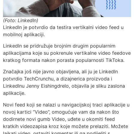
(Foto: LinkedIn)
LinkedIn je potvrdio da testira vertikalni video feed u
mobilnoj aplikaciji.
LinkedIn se pridružuje brojnim drugim popularnim
aplikacijama koje su pokrenule vertikalne video feedove
kratkog formata nakon porasta popularnosti TikToka.
Značajka još nije javno objavljena, ali ju je LinkedIn
potvrdio TechCrunchu, a dizajnerica proizvoda i
LinkedInu Jenny Eishingdrelo, objavila je sliku zaslona
aplikacije.
Novi feed koji se nalazi u navigacijskoj traci aplikacije u
novoj kartici “Video”, omogućuje vam da nakon što
dodirnete novi gumb Video, uđete u okomiti feed
kratkih videozapisa kroz koje možete prelaziti. Možete
lajkati video, ostaviti komentar ili ga podijeliti s