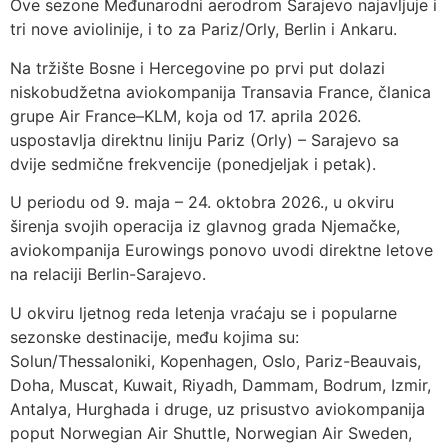
Ove sezone Međunarodni aerodrom Sarajevo najavljuje i
tri nove aviolinije, i to za Pariz/Orly, Berlin i Ankaru.
Na tržište Bosne i Hercegovine po prvi put dolazi
niskobudžetna aviokompanija Transavia France, članica
grupe Air France–KLM, koja od 17. aprila 2026.
uspostavlja direktnu liniju Pariz (Orly) – Sarajevo sa
dvije sedmične frekvencije (ponedjeljak i petak).
U periodu od 9. maja – 24. oktobra 2026., u okviru
širenja svojih operacija iz glavnog grada Njemačke,
aviokompanija Eurowings ponovo uvodi direktne letove
na relaciji Berlin-Sarajevo.
U okviru ljetnog reda letenja vraćaju se i popularne
sezonske destinacije, među kojima su:
Solun/Thessaloniki, Kopenhagen, Oslo, Pariz-Beauvais,
Doha, Muscat, Kuwait, Riyadh, Dammam, Bodrum, Izmir,
Antalya, Hurghada i druge, uz prisustvo aviokompanija
poput Norwegian Air Shuttle, Norwegian Air Sweden,