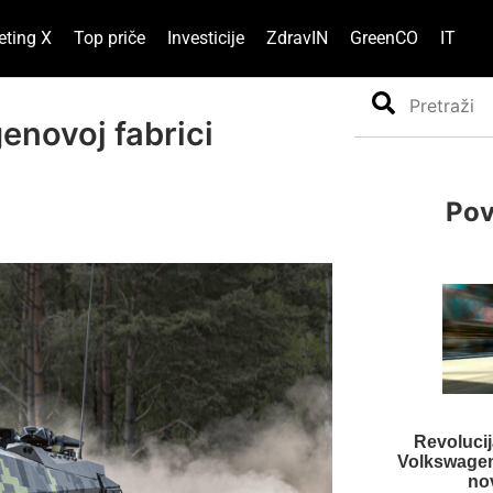
eting X
Top priče
Investicije
ZdravIN
GreenCO
IT
Search
enovoj fabrici
Pov
Revolucij
Volkswagena
no