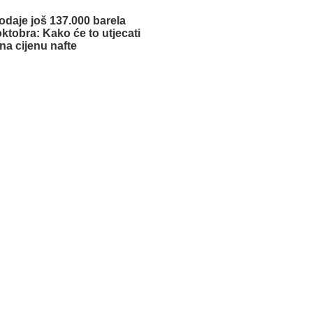
daje još 137.000 barela
ktobra: Kako će to utjecati
na cijenu nafte