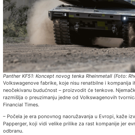
Panther KF51: Koncept novog tenka Rheinmetall (Foto: Rh
Volkswagenove fabrike, koje nisu renatbilne i kompanija i
neočekivanu budućnost – proizvodit će tenkove. Njemačk
razmišlja o preuzimanju jedne od Volkswagenovih tvornica
Financial Times.
– Počela je era ponovnog naoružavanja u Evropi, kaže izv
Papperger, koji vidi velike prilike za rast kompanije jer e
odbranu.