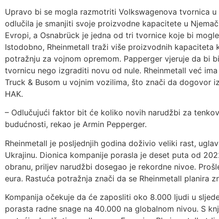
Upravo bi se mogla razmotriti Volkswagenova tvornica 
odlučila je smanjiti svoje proizvodne kapacitete u Njem
Evropi, a Osnabrück je jedna od tri tvornice koje bi mogle
Istodobno, Rheinmetall traži više proizvodnih kapaciteta
potražnju za vojnom opremom. Papperger vjeruje da bi bi
tvornicu nego izgraditi novu od nule. Rheinmetall već 
Truck & Busom u vojnim vozilima, što znači da dogovor iz
HAK.
– Odlučujući faktor bit će koliko novih narudžbi za tenk
budućnosti, rekao je Armin Pepperger.
Rheinmetall je posljednjih godina doživio veliki rast, ug
Ukrajinu. Dionica kompanije porasla je deset puta od 202
obranu, priljev narudžbi dosegao je rekordne nivoe. Prošle
eura. Rastuća potražnja znači da se Rheinmetall planira zn
Kompanija očekuje da će zaposliti oko 8.000 ljudi u sljed
porasta radne snage na 40.000 na globalnom nivou. S knji