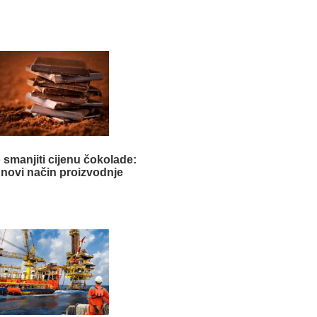
 smanjiti cijenu čokolade:
 novi način proizvodnje