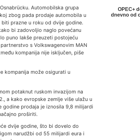
u Osnabrücku. Automobilska grupa
OPEC+ do
ačkoj zbog pada prodaje automobila u
dnevno od o
 biti prazne u roku od dvije godine.
 kako bi zadovoljio naglo povećanu
lo puno lakše preuzeti postojeću
ima partnerstvo s Volkswagenovim MAN
među kompanija nije isključen, piše
ove kompanija može osigurati u
lavnom potaknut ruskom invazijom na
2., a kako evropske zemlje više ulažu u
 godine prodaja je iznosila 9,8 milijardi
ačajno proširiti.
eće dvije godine, što bi dovelo do
gom narudžbi od 55 milijardi eura i