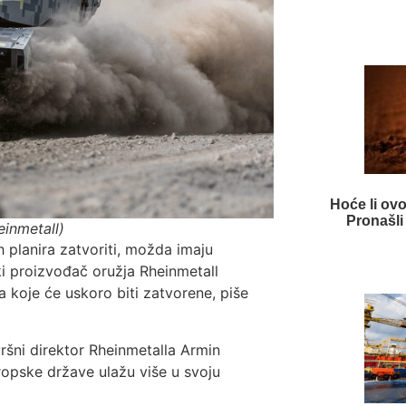
Hoće li ovo
Pronašli
einmetall)
h planira zatvoriti, možda imaju
i proizvođač oružja Rheinmetall
 koje će uskoro biti zatvorene, piše
ršni direktor Rheinmetalla Armin
vropske države ulažu više u svoju