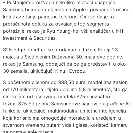
– Puštanjem proizvoda nekoliko mjeseci unaprijed,
Samsung bi mogao utjecati na Apple i privući potrošače
koji traže tanje pametne telefone. Čini se da je to
proračunata odluka za osvajanje tog segmenta
potražnje, rekao je Ryu Young-ho, viši analitičar u NH
Investment & Securities.
S25 Edge počet će se prodavati u Južnoj Koreji 23.
maja, a u Sjedinjenim Državama 30. maja ove godine,
rekao je Samsung, dodajući da će ga predstaviti u oko
30 zemalja, uključujući Kinu i Evropu.
S početnom cijenom od 988,50 eura, model ima zaslon
od 170 milimetara i tijelo debljine 5,8 milimetara, što ga
čini većim od osnovnog modela S25 i neznatno
težim. S25 Edge ima Samsungove najnovije ugrađene AI
funkcije, uključujući multimodalnu umjetnu inteligenciju
koja korisnicima omogućuje interakciju s uređajem u
stvarnom vremenu putem vida i glasa, koristeći kameru
za postavljanje pitanja.