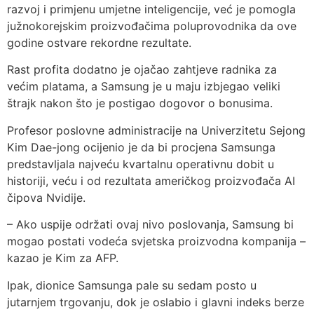
razvoj i primjenu umjetne inteligencije, već je pomogla
južnokorejskim proizvođačima poluprovodnika da ove
godine ostvare rekordne rezultate.
Rast profita dodatno je ojačao zahtjeve radnika za
većim platama, a Samsung je u maju izbjegao veliki
štrajk nakon što je postigao dogovor o bonusima.
Profesor poslovne administracije na Univerzitetu Sejong
Kim Dae-jong ocijenio je da bi procjena Samsunga
predstavljala najveću kvartalnu operativnu dobit u
historiji, veću i od rezultata američkog proizvođača AI
čipova Nvidije.
– Ako uspije održati ovaj nivo poslovanja, Samsung bi
mogao postati vodeća svjetska proizvodna kompanija –
kazao je Kim za AFP.
Ipak, dionice Samsunga pale su sedam posto u
jutarnjem trgovanju, dok je oslabio i glavni indeks berze