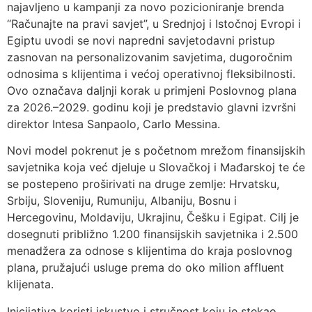
najavljeno u kampanji za novo pozicioniranje brenda
“Računajte na pravi savjet”, u Srednjoj i Istočnoj Evropi i
Egiptu uvodi se novi napredni savjetodavni pristup
zasnovan na personalizovanim savjetima, dugoročnim
odnosima s klijentima i većoj operativnoj fleksibilnosti.
Ovo označava daljnji korak u primjeni Poslovnog plana
za 2026.–2029. godinu koji je predstavio glavni izvršni
direktor Intesa Sanpaolo, Carlo Messina.
Novi model pokrenut je s početnom mrežom finansijskih
savjetnika koja već djeluje u Slovačkoj i Mađarskoj te će
se postepeno proširivati na druge zemlje: Hrvatsku,
Srbiju, Sloveniju, Rumuniju, Albaniju, Bosnu i
Hercegovinu, Moldaviju, Ukrajinu, Češku i Egipat. Cilj je
dosegnuti približno 1.200 finansijskih savjetnika i 2.500
menadžera za odnose s klijentima do kraja poslovnog
plana, pružajući usluge prema do oko milion affluent
klijenata.
Inicijativa koristi iskustvo i stručnost koju je stekao