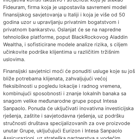
Fideuram, firma koja je uspostavila savremeni model
finansijskog savjetovanja u Italiji i koja je više od 50
godina uzor u upravljanju privatnim bogatstvom i
privatnom bankarstvu. Oslanjat će se na napredne
tehnološke platforme, poput BlackRockovog Aladdin
Wealtha, i sofisticirane modele analize rizika, s ciljem
učinkovite podrške klijentima u različitim tržišnim
uslovima.
Finansijski savjetnici moći će ponuditi usluge koje su još
bliže potrebama klijenata, zahvaljujući većoj
fleksibilnosti u pogledu lokacije i radnog vremena,
kombinujući sposobnosti i znanje lokalnih banaka sa
snagom velike međunarodne grupe poput Intesa
Sanpaolo. Ponuda će uključivati inovativna investicijska
rješenja, zaštite i savjetodavna rješenja, uz podršku
stručnosti društava specijalizovanih za ove proizvode
unutar Grupe, uključujući Eurizon i Intesa Sanpaolo
Assicurazioni, uz strateška partnerstva s vodećim