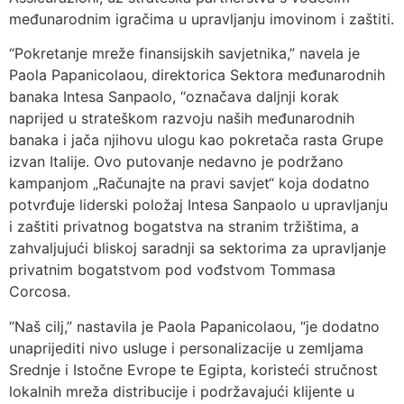
međunarodnim igračima u upravljanju imovinom i zaštiti.
“Pokretanje mreže finansijskih savjetnika,” navela je
Paola Papanicolaou, direktorica Sektora međunarodnih
banaka Intesa Sanpaolo, “označava daljnji korak
naprijed u strateškom razvoju naših međunarodnih
banaka i jača njihovu ulogu kao pokretača rasta Grupe
izvan Italije. Ovo putovanje nedavno je podržano
kampanjom „Računajte na pravi savjet“ koja dodatno
potvrđuje liderski položaj Intesa Sanpaolo u upravljanju
i zaštiti privatnog bogatstva na stranim tržištima, a
zahvaljujući bliskoj saradnji sa sektorima za upravljanje
privatnim bogatstvom pod vođstvom Tommasa
Corcosa.
“Naš cilj,” nastavila je Paola Papanicolaou, “je dodatno
unaprijediti nivo usluge i personalizacije u zemljama
Srednje i Istočne Evrope te Egipta, koristeći stručnost
lokalnih mreža distribucije i podržavajući klijente u