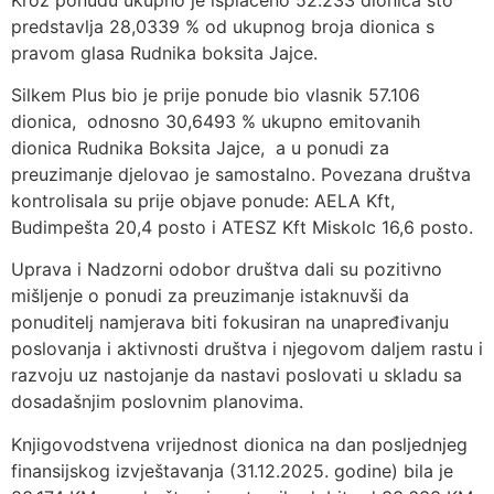
predstavlja 28,0339 % od ukupnog broja dionica s
pravom glasa Rudnika boksita Jajce.
Silkem Plus bio je prije ponude bio vlasnik 57.106
dionica, odnosno 30,6493 % ukupno emitovanih
dionica Rudnika Boksita Jajce, a u ponudi za
preuzimanje djelovao je samostalno. Povezana društva
kontrolisala su prije objave ponude: AELA Kft,
Budimpešta 20,4 posto i ATESZ Kft Miskolc 16,6 posto.
Uprava i Nadzorni odobor društva dali su pozitivno
mišljenje o ponudi za preuzimanje istaknuvši da
ponuditelj namjerava biti fokusiran na unapređivanju
poslovanja i aktivnosti društva i njegovom daljem rastu i
razvoju uz nastojanje da nastavi poslovati u skladu sa
dosadašnjim poslovnim planovima.
Knjigovodstvena vrijednost dionica na dan posljednjeg
finansijskog izvještavanja (31.12.2025. godine) bila je