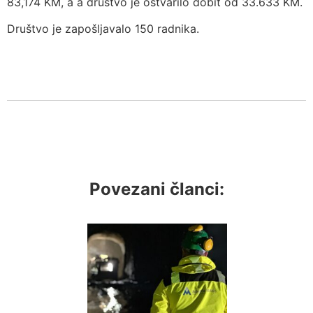
83,174 KM, a a društvo je ostvarilo dobit od 33.633 KМ.
Društvo je zapošljavalo 150 radnika.
Povezani članci: