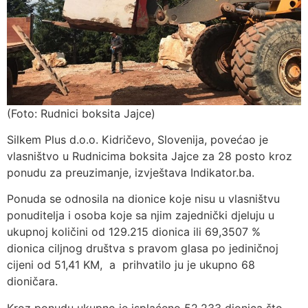
(Foto: Rudnici boksita Jajce)
Silkem Plus d.o.o. Kidričevo, Slovenija, povećao je
vlasništvo u Rudnicima boksita Jajce za 28 posto kroz
ponudu za preuzimanje, izvještava Indikator.ba.
Ponuda se odnosila na dionice koje nisu u vlasništvu
ponuditelja i osoba koje sa njim zajednički djeluju u
ukupnoj količini od 129.215 dionica ili 69,3507 %
dionica ciljnog društva s pravom glasa po jediničnoj
cijeni od 51,41 KM, a prihvatilo ju je ukupno 68
dioničara.
Kroz ponudu ukupno je isplaćeno 52.233 dionica što