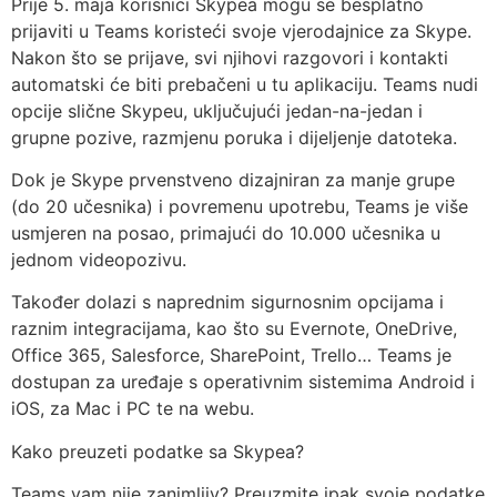
Prije 5. maja korisnici Skypea mogu se besplatno
prijaviti u Teams koristeći svoje vjerodajnice za Skype.
Nakon što se prijave, svi njihovi razgovori i kontakti
automatski će biti prebačeni u tu aplikaciju. Teams nudi
opcije slične Skypeu, uključujući jedan-na-jedan i
grupne pozive, razmjenu poruka i dijeljenje datoteka.
Dok je Skype prvenstveno dizajniran za manje grupe
(do 20 učesnika) i povremenu upotrebu, Teams je više
usmjeren na posao, primajući do 10.000 učesnika u
jednom videopozivu.
Također dolazi s naprednim sigurnosnim opcijama i
raznim integracijama, kao što su Evernote, OneDrive,
Office 365, Salesforce, SharePoint, Trello… Teams je
dostupan za uređaje s operativnim sistemima Android i
iOS, za Mac i PC te na webu.
Kako preuzeti podatke sa Skypea?
Teams vam nije zanimljiv? Preuzmite ipak svoje podatke