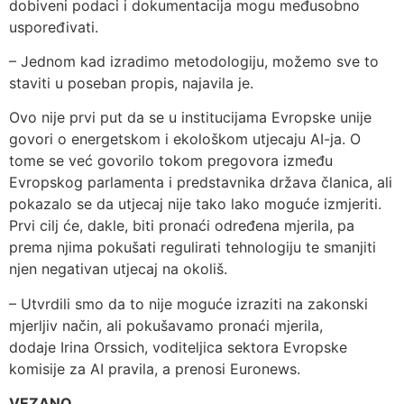
dobiveni podaci i dokumentacija mogu međusobno
uspoređivati.
– Jednom kad izradimo metodologiju, možemo sve to
staviti u poseban propis, najavila je.
Ovo nije prvi put da se u institucijama Evropske unije
govori o energetskom i ekološkom utjecaju AI-ja. O
tome se već govorilo tokom pregovora između
Evropskog parlamenta i predstavnika država članica, ali
pokazalo se da utjecaj nije tako lako moguće izmjeriti.
Prvi cilj će, dakle, biti pronaći određena mjerila, pa
prema njima pokušati regulirati tehnologiju te smanjiti
njen negativan utjecaj na okoliš.
– Utvrdili smo da to nije moguće izraziti na zakonski
mjerljiv način, ali pokušavamo pronaći mjerila,
dodaje Irina Orssich, voditeljica sektora Evropske
komisije za AI pravila, a prenosi Euronews.
VEZANO