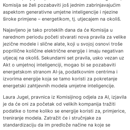
Komisija se želi pozabaviti još jednim zabrinjavajućim
aspektom generativne umjetne inteligencije i njezine
široke primjene – energetikom, tj. utjecajem na okoliš.
Najavljeno je tako proteklih dana da će Komisija u
narednom periodu početi stvarati nova pravila za velike
jezične modele i slične alate, koji u svojoj osnovi troše
poprilične količine električne energije i imaju negativan
utjecaj na okoliš. Sekundarni set pravila, usko vezan uz
Akt o umjetnoj inteligenciji, mogao bi se pozabaviti
energetskom stranom AI-ja, podatkovnim centrima i
izvorima energije koja se tamo koristi za pokretanje
energetski zahtjevnih modela umjetne inteligencije.
Laura Jugel, pravnica iz Komisijinog odjela za AI, izjavila
je da će oni za početak od velikih kompanija tražiti
podatke o tome koliko se energije koristi za, primjerice,
treniranje modela. Zatražit će i stručnjake za
standardizaciju da im predlože načine na koje se