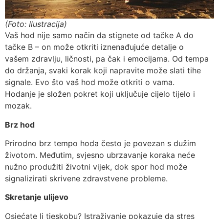
(Foto: Ilustracija)
Vaš hod nije samo način da stignete od tačke A do
tačke B – on može otkriti iznenađujuće detalje o
vašem zdravlju, ličnosti, pa čak i emocijama. Od tempa
do držanja, svaki korak koji napravite može slati tihe
signale. Evo što vaš hod može otkriti o vama.
Hodanje je složen pokret koji uključuje cijelo tijelo i
mozak.
Brz hod
Prirodno brz tempo hoda često je povezan s dužim
životom. Međutim, svjesno ubrzavanje koraka neće
nužno produžiti životni vijek, dok spor hod može
signalizirati skrivene zdravstvene probleme.
Skretanje ulijevo
Osjećate li tjeskobu? Istraživanje pokazuje da stres