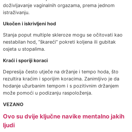
doživljavanje vaginalnih orgazama, prema jednom
istraživanju.
Ukočen i iskrivljeni hod
Stanja poput multiple skleroze mogu se očitovati kao
nestabilan hod, “škareći” pokreti koljena ili gubitak
osjeta u stopalima.
Kraći i sporiji koraci
Depresija često utječe na držanje i tempo hoda, što
rezultira kraćim i sporijim koracima. Zanimljivo je da
hodanje užurbanim tempom i s pozitivnim držanjem
može pomoći u podizanju raspoloženja.
VEZANO
Ovo su dvije ključne navike mentalno jakih
ljudi