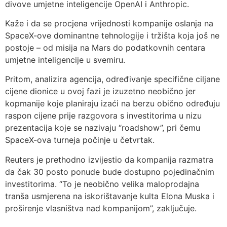
divove umjetne inteligencije OpenAI i Anthropic.
Kaže i da se procjena vrijednosti kompanije oslanja na
SpaceX-ove dominantne tehnologije i tržišta koja još ne
postoje – od misija na Mars do podatkovnih centara
umjetne inteligencije u svemiru.
Pritom, analizira agencija, određivanje specifične ciljane
cijene dionice u ovoj fazi je izuzetno neobično jer
kopmanije koje planiraju izaći na berzu obično određuju
raspon cijene prije razgovora s investitorima u nizu
prezentacija koje se nazivaju “roadshow”, pri čemu
SpaceX-ova turneja počinje u četvrtak.
Reuters je prethodno izvijestio da kompanija razmatra
da čak 30 posto ponude bude dostupno pojedinačnim
investitorima. “To je neobično velika maloprodajna
tranša usmjerena na iskorištavanje kulta Elona Muska i
proširenje vlasništva nad kompanijom”, zaključuje.