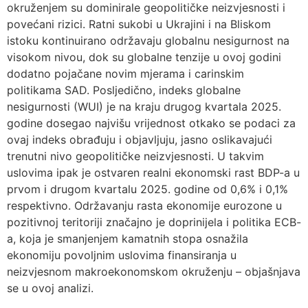
okruženjem su dominirale geopolitičke neizvjesnosti i
povećani rizici. Ratni sukobi u Ukrajini i na Bliskom
istoku kontinuirano održavaju globalnu nesigurnost na
visokom nivou, dok su globalne tenzije u ovoj godini
dodatno pojačane novim mjerama i carinskim
politikama SAD. Posljedično, indeks globalne
nesigurnosti (WUI) je na kraju drugog kvartala 2025.
godine dosegao najvišu vrijednost otkako se podaci za
ovaj indeks obrađuju i objavljuju, jasno oslikavajući
trenutni nivo geopolitičke neizvjesnosti. U takvim
uslovima ipak je ostvaren realni ekonomski rast BDP-a u
prvom i drugom kvartalu 2025. godine od 0,6% i 0,1%
respektivno. Održavanju rasta ekonomije eurozone u
pozitivnoj teritoriji značajno je doprinijela i politika ECB-
a, koja je smanjenjem kamatnih stopa osnažila
ekonomiju povoljnim uslovima finansiranja u
neizvjesnom makroekonomskom okruženju – objašnjava
se u ovoj analizi.