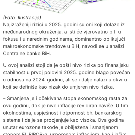
(Foto: Ilustracija)
Najizraženiji rizici u 2025. godini su oni koji dolaze iz
međunarodnog okruženja, a isti će vjerovatno biti u
fokusu i u narednim godinama, dominantno oblikujući
makroekonomske trendove u BiH, navodi se u analizi
Centralne banke BiH.
U ovoj analizi stoji da je opšti nivo rizika po finansijsku
stabilnost u prvoj polovini 2025. godine blago povećan
u odnosu na 2024. godinu, ali se i dalje nalazi u okviru
koji se definiše kao nizak do umjeren nivo rizika.
– Smanjena je i očekivana stopa ekonomskog rasta za
ovu godinu, dok je nivo inflacije revidiran naviše. U tim
okolnostima, uspješnost i otpornost bh. bankarskog
sistema i dalje se procjenjuje kao visoka. Ova godina
unutar eurozone takođe je obilježena i smanjenom
stopom EURIBOR-a, usporenom inflacijom, kao i jačim