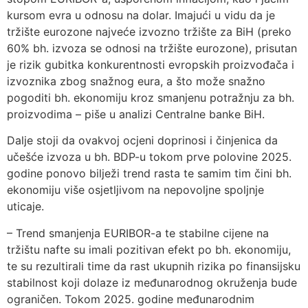
kursom evra u odnosu na dolar. Imajući u vidu da je
tržište eurozone najveće izvozno tržište za BiH (preko
60% bh. izvoza se odnosi na tržište eurozone), prisutan
je rizik gubitka konkurentnosti evropskih proizvođača i
izvoznika zbog snažnog eura, a što može snažno
pogoditi bh. ekonomiju kroz smanjenu potražnju za bh.
proizvodima – piše u analizi Centralne banke BiH.
Dalje stoji da ovakvoj ocjeni doprinosi i činjenica da
učešće izvoza u bh. BDP-u tokom prve polovine 2025.
godine ponovo bilježi trend rasta te samim tim čini bh.
ekonomiju više osjetljivom na nepovoljne spoljnje
uticaje.
– Trend smanjenja EURIBOR-a te stabilne cijene na
tržištu nafte su imali pozitivan efekt po bh. ekonomiju,
te su rezultirali time da rast ukupnih rizika po finansijsku
stabilnost koji dolaze iz međunarodnog okruženja bude
ograničen. Tokom 2025. godine međunarodnim