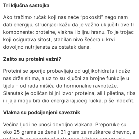
Tri ključna sastojka
Ako tražimo ručak koji nas neće “pokositi” nego nam
dati energiju, stručnjaci kažu da je važno uključiti ove tri
komponente: proteine, vlakna i biljnu hranu. To je trojac
koji osigurava sitost, stabilan nivo šećera u krvi i
dovoljno nutrijenata za ostatak dana.
Zašto su proteini važni?
Proteini se sporije probavljaju od ugljikohidrata i duže
nas drže sitima, a uz to su ključni za brojne funkcije u
tijelu – od rada mišića do hormonalne ravnoteže.
Slanutak je odličan biljni izvor proteina, ali i piletina, riba
ili jaja mogu biti dio energizirajućeg ručka, piše Indexfit.
Vlakna su podcijenjeni saveznik
Većina ljudi ne unosi dovoljno vlakana. Preporuke su
oko 25 grama za žene i 31 gram za muškarce dnevno, a