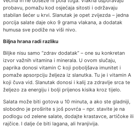
većina ih ne doseže ni pola toga. Vlakna usporavaju
probavu, pomažu kod osjećaja sitosti i održavaju
stabilan šećer u krvi. Slanutak je opet zvijezda – jedna
porcija salate daje oko 9 grama vlakana, a dodatak
humusa sve podiže na viši nivo.
Biljna hrana radi razliku
Biljke nisu samo “zdrav dodatak” – one su konkretan
izvor važnih vitamina i minerala. U ovom slučaju,
paprika donosi vitamin C koji poboljšava imunitet i
pomaže apsorpciju željeza iz slanutka. Tu je i vitamin A
koji čuva vid. Slanutak donosi i kalij za zdravlje srca te
željezo za energiju i bolji prijenos kisika kroz tijelo.
Salata može biti gotova u 10 minuta, a ako ste gladniji,
slobodno je proširite s još povrća – npr. stavite je na
podlogu od zelene salate, dodajte krastavce, artičoke ili
rajčice. I dalje će biti lagana, ali hranjivija.