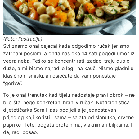
(Foto: Ilustracija)
Svi znamo onaj osjećaj kada odgodimo ručak jer smo
zatrpani poslom, a onda nas oko 14 sati pogodi umor iz
vedra neba. Teško se koncentrirati, zadaci traju duplo
duže, a mi bismo najradije legli na kauč. Nismo gladni u
klasičnom smislu, ali osjećate da vam ponestaje
“goriva”.
To je onaj trenutak kad tijelu nedostaje pravi obrok – ne
bilo šta, nego konkretan, hranjiv ručak. Nutricionistica i
dijetetičarka Sara Haas podijelila je jednostavan
prijedlog koji koristi i sama – salata od slanutka, crvene
paprike i fete, bogata proteinima, vlaknima i biljkama. I
da, radi posao.