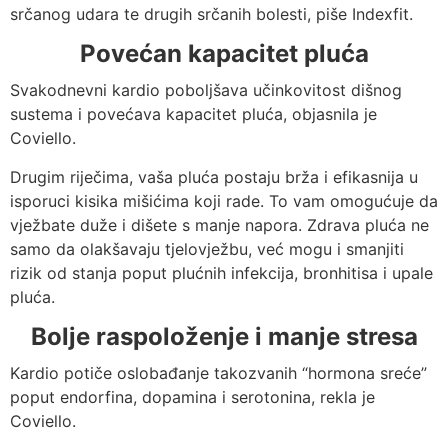
srčanog udara te drugih srčanih bolesti, piše Indexfit.
Povećan kapacitet pluća
Svakodnevni kardio poboljšava učinkovitost dišnog
sustema i povećava kapacitet pluća, objasnila je
Coviello.
Drugim riječima, vaša pluća postaju brža i efikasnija u
isporuci kisika mišićima koji rade. To vam omogućuje da
vježbate duže i dišete s manje napora. Zdrava pluća ne
samo da olakšavaju tjelovježbu, već mogu i smanjiti
rizik od stanja poput plućnih infekcija, bronhitisa i upale
pluća.
Bolje raspoloženje i manje stresa
Kardio potiče oslobađanje takozvanih “hormona sreće”
poput endorfina, dopamina i serotonina, rekla je
Coviello.