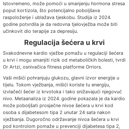
Istovremeno, može pomoći u smanjenju hormona stresa
poput kortizola, što potencijalno poboljšava
raspoloženje i ublažava tjeskobu. Studija iz 2024.
godine potvrdila je da redovna tjelovježba može biti
učinkovit dio terapije za depresiju.
Regulacija šećera u krvi
Svakodnevne kardio vježbe pomažu u regulaciji šećera
u krvi i mogu smanjiti rizik od metaboličkih bolesti, tvrdi
Or Artzi, osnivačica fitness platforme Orriors.
Vaši mišići pohranjuju glukozu, glavni izvor energije u
tijelu. Tokom vježbanja, mišići koriste tu energiju,
izvlačeći šećer iz krvotoka i tako snižavajući njegovuć
nivo. Metaanaliza iz 2024. godine pokazala je da kardio
može poboljšati prosječne nivoe šećera u krvi kod
osoba s dijabetesom tipa 2 unutar 24 sata nakon
vježbanja. Dugoročno održavanje nivoa šećera u krvi
pod kontrolom pomaže u prevenciji dijabetesa tipa 2,