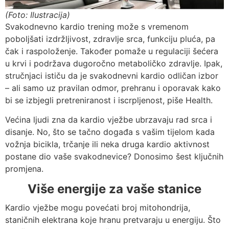
(Foto: Ilustracija)
Svakodnevno kardio trening može s vremenom
poboljšati izdržljivost, zdravlje srca, funkciju pluća, pa
čak i raspoloženje. Također pomaže u regulaciji šećera
u krvi i podržava dugoročno metaboličko zdravlje. Ipak,
stručnjaci ističu da je svakodnevni kardio odličan izbor
– ali samo uz pravilan odmor, prehranu i oporavak kako
bi se izbjegli pretreniranost i iscrpljenost, piše Health.
Većina ljudi zna da kardio vježbe ubrzavaju rad srca i
disanje. No, što se tačno događa s vašim tijelom kada
vožnja bicikla, trčanje ili neka druga kardio aktivnost
postane dio vaše svakodnevice? Donosimo šest ključnih
promjena.
Više energije za vaše stanice
Kardio vježbe mogu povećati broj mitohondrija,
staničnih elektrana koje hranu pretvaraju u energiju. Što