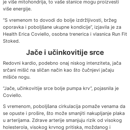
je više mitohondrija, to vaše stanice mogu proizvesti
više energije.
“S vremenom to dovodi do bolje izdržljivosti, bržeg
oporavka i poboljšane ukupne kondicije”, izjavila je za
Health Erica Coviello, osobna trenerica i vlasnica Run Fit
Stoked.
Jače i učinkovitije srce
Redovni kardio, podebno onaj niskog intenziteta, jača
srčani mišić na sličan način kao što čučnjevi jačaju
mišiće nogu.
“Jače, učinkovitije srce bolje pumpa krv”, pojasnila je
Coviello.
S vremenom, poboljšana cirkulacija pomaže venama da
se opuste i prošire, što može smanjiti nakupljanje plaka
u arterijama. Zdrave arterije smanjuju rizik od visokog
holesterola, visokog krvnog pritiska, moždanog i